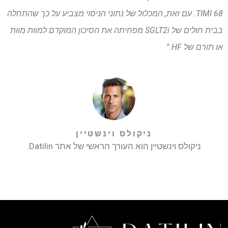
TIMI 68. עם זאת, המכלול של נתוני הניסוי מצביע על כך שהתחלה
בבית חולים של SGLT2i מפחיתה את הסיכון המוקדם למוות מוות
או תורם של HF.
"
ניקולס וינשטיין
ניקולס וינשטיין הוא העורך הראשי של אתר Datilin.