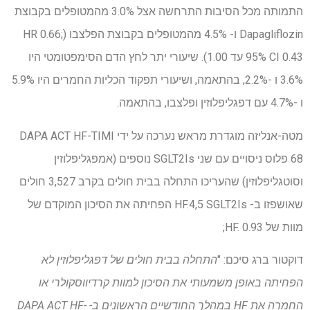
התמותה מכל הסיבות התרחשה אצל 3.0% מהמטופלים בקבוצת
Dapagliflozin ו- 4.5% מהמטופלים בקבוצת הפלצבו (HR 0.66;
95% CI 0.43 עד 1.00). שיעורי יתר לחץ הדם הסימפטומטי היו
3.6% ו -2.2%, בהתאמה, ושיעורי תפקוד הכליות החמרים היו 5.9%
ו -4.7% עם דפגליפלוזין ופלצבו, בהתאמה.
מטה-אנליזה מוגדרת מראש נערכה על ידי DAPA ACT HF-TIMI
68 פלוס ניסויים עם שני SGLT2Is נוספים (אמפגליפלוזין
וסוטגליפלוזין) שהעריכו התחלה בבית חולים בקרב 3,527 חולים
שאושפזו ב- HF.4,5 SGLT2Is הפחיתה את הסיכון המוקדם של
מוות של HF. 0.93;
דוקטור ברג סיכם: "
התחלה בבית חולים של דפגליפלוזין לא
הפחיתה באופן משמעותי את הסיכון למוות קרדיווסקולרי או
החמרה את HF במהלך החודשיים הראשונים ב- DAPA ACT HF-