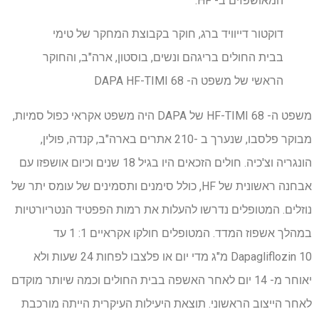
המאושפזים ב- HF. "
דוקטור דייוויד ברג, חוקר בקבוצת המחקר של טימי
בבית החולים בריגהם ונשים, בוסטון, ארה"ב, והחוקר
הראשי של משפט ה- DAPA HF-TIMI 68
משפט ה- HF-TIMI 68 של DAPA היה משפט אקראי כפול סמיות,
מבוקר פלסבו, שנערך ב -210 אתרים בארה"ב, קנדה, פולין,
הונגריה וצ'כיה. חולים הזכאים היו בגיל 18 שנים וכיום אושפזו עם
אבחנה ראשונית של HF, כולל סימנים ותסמינים של עומס יתר של
נוזלים. המטופלים נדרשו להעלות את רמות הפפטיד הנטריורטיות
במהלך אשפוז המדד. המטופלים חולקו אקראיים 1: 1 עד
Dapagliflozin 10 מ"ג מדי יום או פלצבו לפחות 24 שעות ולא
יאוחר מ- 14 יום לאחר האשפה בבית החולים וכמה שיותר מוקדם
לאחר הייצוב הראשוני. תוצאת היעילות העיקרית הייתה מורכבת