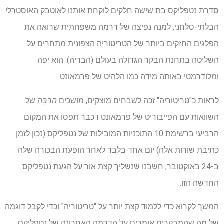
סדרת נטפליקס בת שישה חלקים לוקחת אותנו לאוטבק האוסטרלי
הבלתי-סלחני, למנה נפיצה של דרמה משפחתית שרואה את
הפלגים החזקים ביותר של הטריטוריה הצפונית מתחרים על
השליטה בתחנת הבקר הגדולה בעולם (הבדיה). הוא יפה
ומלודרמטי באותה מידה כמו הלהיט של פרמאונט.
לראות כ"טריטוריה" זכה לשבחים מוצקים, מושכים
הַרבֵּה
של
השוואות עם הפייבוריט של פרמאונט
ו
כבר תפסו את המקום
הרביעי ברשימת 10 התוכניות המובילות של נטפליקס (נכון לזמן
כתיבת שורות אלה) יום אחד בלבד לאחר הופעת הבכורה שלה
ב-24 באוקטובר, חשבנו שנשליך קצת אור על הגעת נטפליקס
החדשה הזו.
המשך לקרוא כדי ללמוד קצת יותר על "טריטוריה" וכדי לקבל דוגמה
של מה שהמבקרים אומרים על הדרמה האחרונה של נטפליקס.