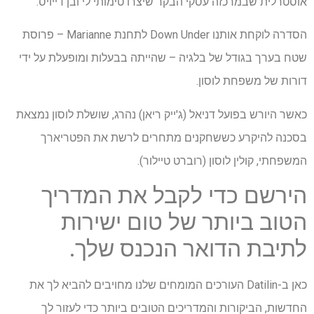
אוסטרלית שבמרכזה עסקי הבקר שיצרו טימותי לי ובן דייויס.
הסדרה לוקחת אותנו Down Under לתחנת Marianne – פרוסת
שטח בערך בגודל של בלגיה – שהייתה בבעלות ומופעלת על ידי
דורות של משפחת לוסון.
כאשר היורש בפועל דניאל (ג'ייק ריאן) נהרג, שושלת לוסון נמצאת
בסכנה להיקרע כששחקנים מתחרים לרשת את הפטריארך
המשפחתי, קולין לוסון (רוברט טיילור).
הירשם כדי לקבל את המדריך
הטוב ביותר של טום ישירות
לתיבת הדואר הנכנס שלך.
כאן ב-Datilin העורכים המומחים שלנו מחויבים להביא לך את
החדשות, הביקורות והמדריכים הטובים ביותר כדי לעזור לך