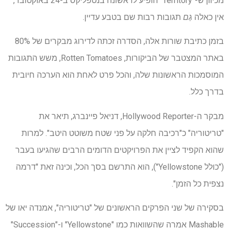
מכיוון ש-"Territory" הופיע לראשונה בנטפליקס ב-24 באוקטובר,
אין כאלה
גַם
תגובות רבות שם בטבע עדיין.
בזמן כתיבת שורות אלה, הסדרה זכתה לדירוג מבקרים של 80%
באתר המצטבר של הביקורות, Rotten Tomatoes, משש התגובות
המוסמכות הראשונות שלה, והכל פרט לאחת הוא הערכה חיובית
בדרך כלל.
מבקר ה-Hollywood Reporter, דניאל פיינברג, תיאר את
"טריטוריה" כ"רכיבה חלקה על פני שטח משוטט היטב". למרות
שהוא הקפיד לציין את הפרויקטים הדומים הרבים שהגיעו בעבר
("כולל Yellowstone"), הוא התרשם בסך הכל, וכינה זאת "דרמה
נצפית כל הזמן".
בסקירה של שני הפרקים הראשונים של "טריטוריה", אמנדה יאו של
Mashable אמרה שהשוואות כמו "Yellowstone" ו-"Succession"