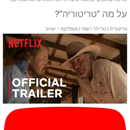
על מה "טריטוריה"?
טריטוריה | טריילר רשמי | נטפליקס – יוטיוב