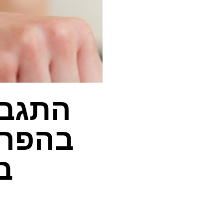
התגבר
בהפרע
ב