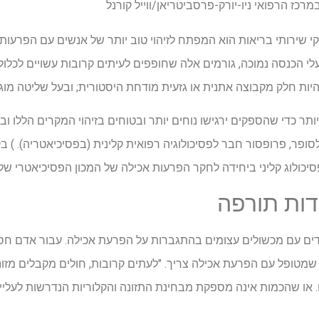
ז הרפואי ניו-יורק-פרסביטריאן/ווייל קורנל
י שירותי בריאות הוא המפתח לזיהוי טוב יותר של אנשים עם הפרעות
עלי הכנסה נמוכה, גורמים אלה שחופפים לעיתים קרובות עשויים לכלו
להיות חלק מקבוצה אתנית או גזעית מודחת היסטורית; ובעל שליטה מוג
ותר כדי שהספקים ירגישו נוחים יותר ובטוחים בזיהוי המקרים הללו וב
ופר, פרופסור חבר לפסיכולוגיה רפואית קלינית (בפסיכיאטריה). ) ב
סיכולוג קליני ביחידה לחקר הפרעות אכילה של המכון הפסיכיאטרי של מד
ודות תורפה
ם עם מכשולים עצומים בהתגברות על הפרעת אכילה. עבור אדם חסר ב
זון שמטופל עם הפרעת אכילה צריך. "לעתים קרובות, חולים מקבלים מז
מנו. או שהכמות אינה מספקת מבחינת התזונה והקלוריות הנדרשות לעל