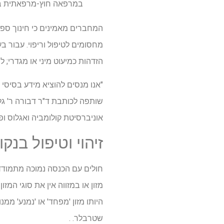
במרפאה חוץ-מרפאתית במרכ
המחברים מאמינים כי חינוך ספק
מחסומים לטיפול וריפוי. עבור ב
הזדהות כמיעוט מיני או מגדרי; 
"אנו מנסים להוציא מידע בסיסי י
שותפה לכותבת ד"ר דבורה ר' גלס
אוניברסיטת קולומביה ואגלוס ופ
זיהוי וטיפול בנק
חולים עם הכנסה נמוכה מתמודדי
מזון או במזווה אין את סוגי המ
היותו מזון 'מפחד' או 'נמנע' מ
שטרבלר. .