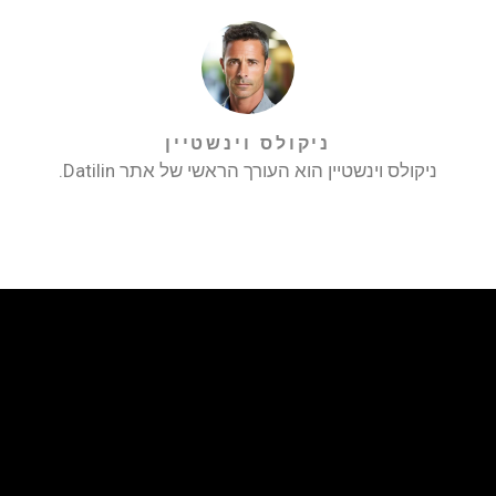
ניקולס וינשטיין
ניקולס וינשטיין הוא העורך הראשי של אתר Datilin.