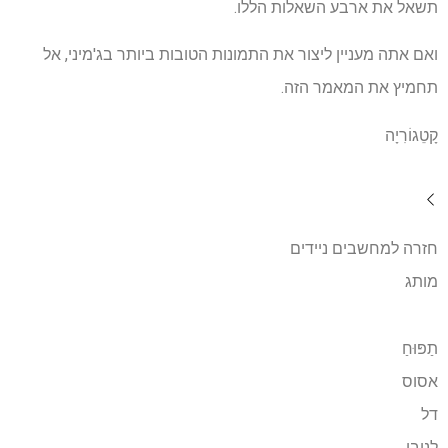
תשאל את ארבע השאלות הללו.
ואם אתה מעניין ליצור את התמונות הטובות ביותר בג'מיני, אל
תחמיץ את המאמר הזה.
קָטֵגוֹרִיָה
חזרה למחשבים ניידים
מותג
תַפּוּחַ
אסוס
דל
לנובו