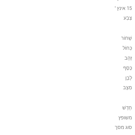
15 אינץ '
צֶבַע
שָׁחוֹר
כְּחוֹל
זָהָב
כֶּסֶף
לָבָן
מַצָב
חָדָשׁ
משופץ
סוג מסך