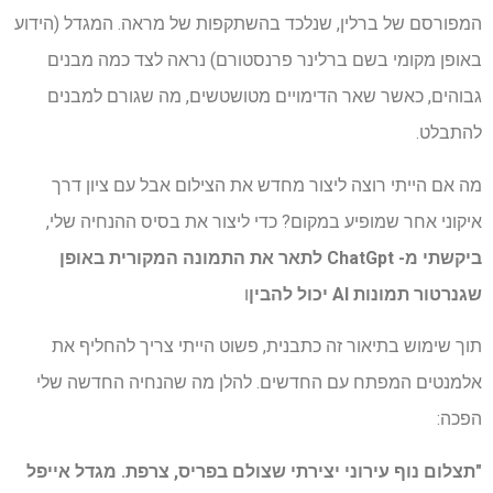
המפורסם של ברלין, שנלכד בהשתקפות של מראה. המגדל (הידוע
באופן מקומי בשם ברלינר פרנסטורם) נראה לצד כמה מבנים
גבוהים, כאשר שאר הדימויים מטושטשים, מה שגורם למבנים
להתבלט.
מה אם הייתי רוצה ליצור מחדש את הצילום אבל עם ציון דרך
איקוני אחר שמופיע במקום? כדי ליצור את בסיס ההנחיה שלי,
ביקשתי מ- ChatGpt לתאר את התמונה המקורית באופן
שגנרטור תמונות AI יכול להבין
ו
תוך שימוש בתיאור זה כתבנית, פשוט הייתי צריך להחליף את
אלמנטים המפתח עם החדשים. להלן מה שהנחיה החדשה שלי
הפכה:
"תצלום נוף עירוני יצירתי שצולם בפריס, צרפת. מגדל אייפל