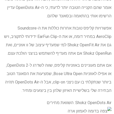
אומר שהם הקנייה הטובה יותר לדעתי, כי ה-OpenDots Air עדיין
הרשימו אותי בהתאמה ובסאונד שלהם.
אפשרויות קליפס טובות אחרות כוללות את ה-Soundcore
AeroClip במחיר דומה, או את ה-EarFun Clip ידידותי לתקציב, ויש
גם את Shokz OpenFit Air למי שמעדיף עיצוב של וו אוזניים, ואת
Shokz OpenRun אם אתה מעדיף להשתמש בניצני הולכת עצם.
אם אתם מעוניינים באוזניות קליפס, שווה לשדרג ל-OpenDots 2,
או אפילו לאוזניות Bose Ultra Open, שמציעות את הסאונד הטוב
ביותר שנתקלתי בו עם ניצני clip-on, אבל ה-OpenDots Air תהיה
הבחירה שלי בשלישיית האיזון שלהן בין ביצועים ומחיר.
Shokz OpenDots Air: השוואת מחירים