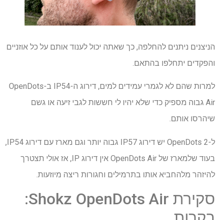
הניצנים ניתנים להחלפה, כך שאתה יכול לענוד אותם על כל אוזניים
והפקדים יתחלפו בהתאם.
למרות שהם לא לגמרי עמידים למים, דירוג ה-IP54 ב-OpenDots
Air גבוה מספיק כדי שלא יהיו לי חששות לגבי זיעה או גשם
שיהרסו אותם.
ל-OpenDots 2 יש דירוג IP57 גבוה יותר וגם מארז עם דירוג IP54,
בעוד שלמארז של OpenDots Air אין דירוג IP, אז אולי תצטרך
להיזהר מלהחביא אותו בתרמילים וחגורות ריצה מיוזעות.
סקירת Shokz OpenDots Air:
בקרות