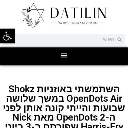
פתח סרגל
השתמשתי באוזניות Shokz
OpenDots Air במשך שלושה
שבועות והייתי קונה אותן לפני
ה-OpenDots 2 מאת Nick
Harris-Fry שפורסם ב-3 ביוני