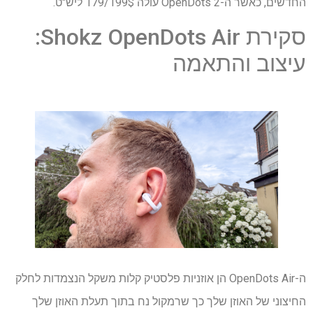
החדשים, כאשר ה-OpenDots 2 עולה 199$/179 ליש"ט.
סקירת Shokz OpenDots Air:
עיצוב והתאמה
ה-OpenDots Air הן אוזניות פלסטיק קלות משקל הנצמדות לחלק
החיצוני של האוזן שלך כך שרמקול נח בתוך תעלת האוזן שלך