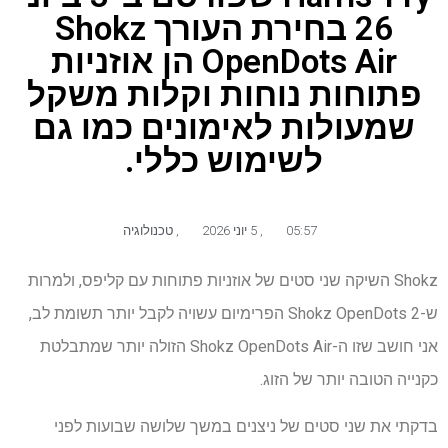
26 בחירת העורך Shokz
OpenDots Air הן אוזניות
פתוחות נוחות וקלות משקל
שמעולות לאימונים כמו גם
לשימוש כללי.
05:57
,
5 יוני 2026
,
טכנולוגיה
Shokz השיקה שני סטים של אוזניות פתוחות עם קליפס, ולמרות
ש-Shokz OpenDots 2 הפרימיום עשויה לקבל יותר תשומת לב,
אני חושב שזו ה-Shokz OpenDots Air הזולה יותר שמתבלטת
כקנייה הטובה יותר של הזוג.
בדקתי את שני סטים של ניצנים במשך שלושה שבועות לפני