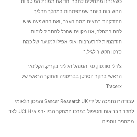
כשאנחנו מתחילים לחבר יחד את תמונת המוטציות
החשובות ביותר שמתפתחות במהלך תהליך
ההזדקנות בתאים ממח העצם, ואת ההשפעה שיש
להם במחלה, אנו מקווים שנוכל להתחיל לזהות
הזדמנויות להתערבות ואולי אפילו למניעה של כמה
סרטן הקשור לגיל. "
צ'רלי סוונטון, סגן המנהל הקליני בקריק, הקלינאי
הראשי בחקר הסרטן בבריטניה והחוקר הראשי של
Tracerx
עבודה זו נתמכה על ידי Sancer Research UK והמכון הלאומי
לחקר הבריאות והטיפול במרכז המחקר הביו -רפואי UCLH, לצד
מממנים נוספים.