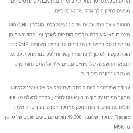
הזדקנות, כמו סרטן ומחלות לב וכלי דם, חשובה לפתח טיפולים
מונעים לחלק הולך וגדל של האוכלוסייה.
המטופואיזים המשובטים של פוטנציאל בלתי מוגדר (CHIP) הוא
מצב בו תאי גזע בדם צוברים מוטציות לאורך זמן, המושפעות הן
מגורמים סביבתיים והן מגורמים סביבתיים חיצוניים. ChIP כבר
הוכח כקשור לסיכון להפרעות הקשורות לגיל, כמו מחלות לב וכלי
דם, אך ההשפעה של שינויים גנטיים אלה על התפתחות סרטן
מוצק לא נחקרה ביסודיות.
עבודה שפורסמה היום ב
כתב העת לרפואה של ניו אינגלנד
הוא
מחקר מפורט על הקשר בין CHIP לסרטן, בקרב למעלה מ- 400
חולים עם סרטן ריאות כחלק ממחקר הסרטן בבריטניה מימון
Tracerx ומחקרי שלום, ו -49,000 חולים עם סוגים שונים של סרטן
מ- MSK.