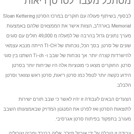
מסתכל מעבר לסרטן ריאות
לבסוף, בשיתוף פעולה עם חוקרים במרכז הסרטן Sloan Kettering
Memorial בארה"ב, הצוות אישר את הממצאים שלהם באמצעות
מערך נתונים גדול בהרבה של למעלה מ 49,000 חולים עם סוגים
שונים של סרטן. בסך הכל, נוכחותו של TI-CH הייתה מנבא עצמאי
להישרדות קצרה יותר. אך נוכחות של שבב ו- Ti-ch השתנו בין סוגי
סרטן. החוקרים מצאו כי מוטציות אלה היו שכיחות יותר בסרטן
הידוע כקשה יותר לטפל כמו סרטן ריאות, סרטן ראש וצוואר וסרטן
הלבלב.
הצעדים הבאים לעבודה זו יהיו לאשר כי שבב תורם ישירות
לתוצאות הסרטן ואז לפרט את המנגנון המדויק שבאמצעותו השבב
מעורב בתפקוד בפיתוח סרטן אגרסיבי.
עבודה זו הובלה על ידי אוריול פיצ'ר, אלזה ברנרד ומריה זגורוליה.