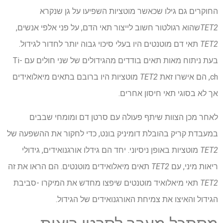
החוקרים גם גילו שכאשר מוטציות השפיעו על גן שנקרא
TET2
שהוא רגולטור חשוב לייצור תאי הדם, על פני אלפי אנשים,
TET2
תאי דם מוטנטים היו בעלי סיכוי גבוה יותר לחדור לגידול.
בעת ניתוח מאות תאים בודדים מהגידולים של שני חולים עם Ti-
ch, הם אישרו זאת
TET2
מוטציות היו ברובם בתאים מיאלואידים
אך לא בסוגי תאי חיסון אחרים.
לאחר מכן הצוות שיתף פעולה עם סרטן דם ומומחי שבבים
במעבדת קריק בהובלת דומיניק בונט, כדי לחקור את ההשפעה של
TET2
מוטציות באופן ניסיוני. יחד הם גידלו אורגנואידים, גידולי
ריאות מיני, עם
TET2
תאים מיאלואידים מוטנטים. הם הראו את זה
TET2
תאי מיאלואיד מוטנטים שיפצו מחדש את המיקרו -סביבת
הגידול והאיצו את צמיחת האורגנואידים של הגידול.