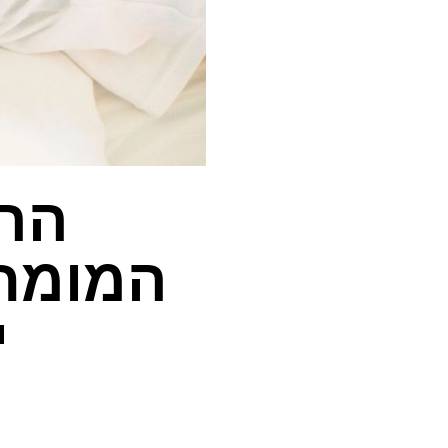
הרו
המומחי
י