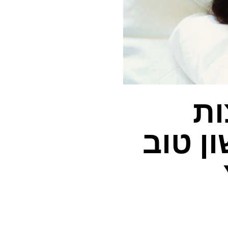
ות
ן טוב