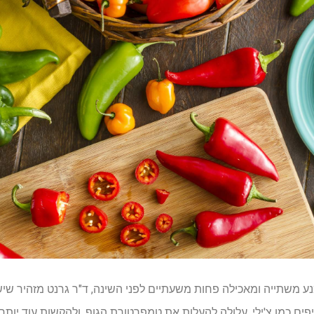
ע משתייה ומאכילה פחות משעתיים לפני השינה, ד"ר גרנט מזהיר שיש
פים כמו צ'ילי, עלולה להעלות את טמפרטורת הגוף, ולהקשות עוד יותר.