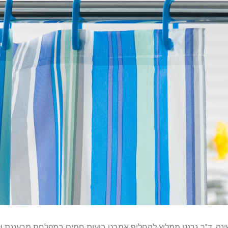
ה, ד"ר גרנט ממליץ להחליף אמבט בועות חמים במקלחת מרעננת וקר