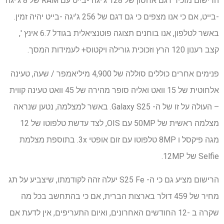
הרישום מזכיר דגם אחסון של 128 ג'יגה -בייט עם RAM של 8 ג'יגה
-בייט, אם כי אנו מצפים כי גם דגם של 256 ג'יגה -בייט יהיה זמין.
באשר לטלפון, אנו בוחנים תצוגה פוטנציאלית בגודל 6.7 אינץ ',
קצב רענון 120 הרץ וזכוכית גורילה ויקטוס+ לעמידות המסך.
פנימים אחרים כוללים סוללה של 4,900 מיליאמפר / שעה, טעינה
אלחוטית של 15 וואט ואליה סופר מהירה של 45 וואט טעינה קווית
– העולה על זו של ה- Galaxy S25. באשר למצלמה, נטען שנראה
מצלמה ראשית של 50MP עם OIS, לצד עדשת טלפוטו של 12
מגה פיקסל ו 8MP טלפוטו עם זום אופטי 3x. בתוספת מצלמת
Selfie של 12MP.
הרישום מציע גם כי ה- S25 Fe יעלה זהה לקודמתו, שיצביע על תג
מחיר של 459 דולר בארצות הברית, אם כי בהתחשב בכל מה
שקרה ב -12 החודשים האחרונים, ואיום התעריפים, אין לדעת אם