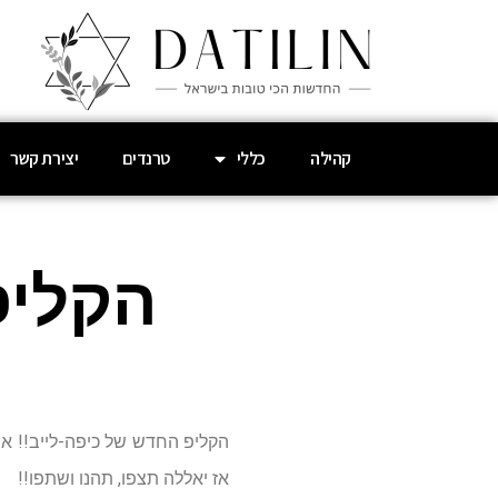
קהילה
כללי
טרנדים
יצירת קשר
הקליפ
הקליפ החדש של כיפה-לייב!! א
אז יאללה תצפו, תהנו ושתפו!!