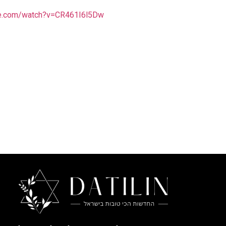
be.com/watch?v=CR461I6l5Dw