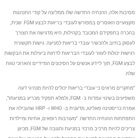
מסיבות אלה, ההנחיה החדשה שלו ממליצה על קודי התנהגות
מקצועיים האוסרים במפורש לעובדי בריאות לבצע FGM. שנית,
בהכרה בתפקידם המכובד בקהילות, היא מדגישה את הצורך
לעסוק בחיוב ולהכשיר עובדי בריאות למניעה. גישות תקשורת
רגישות יכולות לעזור לעובדי הבריאות לדחות ביעילות את הבקשות
לבצע FGM, תוך ליידע אנשים על הסיכונים המיידיים והארוכי טווח
שלה.
"מחקרים מראים כי עובדי בריאות יכולים להיות מנהיגי דעה
משפיעים בשינוי עמדות ב- FGM, ולמלא תפקיד מכריע במניעתו",
אמרה כריסטינה פאליטו, מדענית ב- WHO ו- HRP שהובילה את
התפתחות ההנחיה החדשה. "מעורבות רופאים, אחיות ומיילדות
צריכים להיות מרכיב מרכזי במניעת ותגובה של FGM, מכיוון