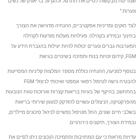
שמדינות מבקשות לסיים את התרגול ולהגן על בריאותן של נשים
ונערות."
לצד חוקים ומדיניות אפקטיביים, ההנחיה מדגישה את הצורך
בחינוך ובמידע בקהילה. פעילויות מעלות מודעות לקהילה
המערבות גברים ונערים יכולות להיות יעילות בהגברת הידע על
FGM, קידום זכויות בנות ותמיכה בשינויים בגישת.
בנוסף למניעה, ההנחיה כוללת מספר המלצות קליניות המסייעות
להבטיח גישה לטיפול רפואי אמפטי ואיכותי לניצולי FGM.
בהתחשב בהיקף של בעיות בריאות קצרות וארוכות טווח הנובעות
מהפרקטיקה, הניצולים עשויים להזדקק למגוון שירותי בריאות
בשלבי חיים שונים, החל מטיפול נפשיים לניהול סיכונים מיילדים,
ובמידת הצורך, תיקונים כירורגיים.
עדויות מראות כי עם המחויבות והתמיכה הנכונים ניתן לסיים את