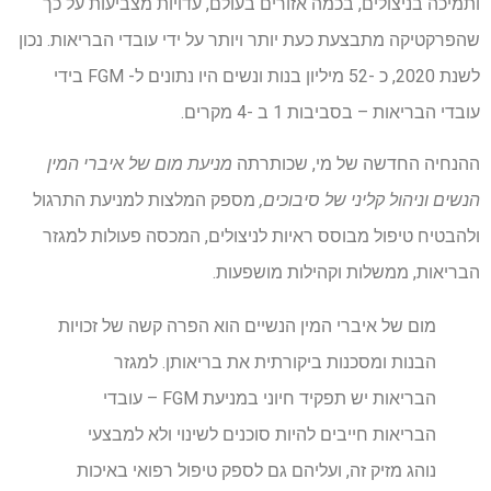
ותמיכה בניצולים, בכמה אזורים בעולם, עדויות מצביעות על כך
שהפרקטיקה מתבצעת כעת יותר ויותר על ידי עובדי הבריאות. נכון
לשנת 2020, כ -52 מיליון בנות ונשים היו נתונים ל- FGM בידי
עובדי הבריאות – בסביבות 1 ב -4 מקרים.
ההנחיה החדשה של מי, שכותרתה
מניעת מום של איברי המין
הנשים וניהול קליני של סיבוכים,
מספק המלצות למניעת התרגול
ולהבטיח טיפול מבוסס ראיות לניצולים, המכסה פעולות למגזר
הבריאות, ממשלות וקהילות מושפעות.
מום של איברי המין הנשיים הוא הפרה קשה של זכויות
הבנות ומסכנות ביקורתית את בריאותן. למגזר
הבריאות יש תפקיד חיוני במניעת FGM – עובדי
הבריאות חייבים להיות סוכנים לשינוי ולא למבצעי
נוהג מזיק זה, ועליהם גם לספק טיפול רפואי באיכות