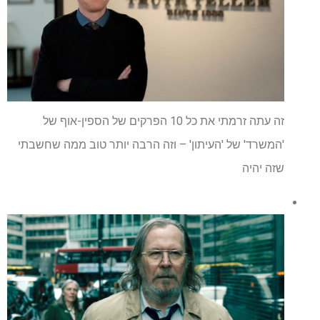
זה עתה זרמתי את כל 10 הפרקים של הספין-אוף של
'המשרד' של 'העיתון' – וזה הרבה יותר טוב ממה שחשבתי
שזה יהיה