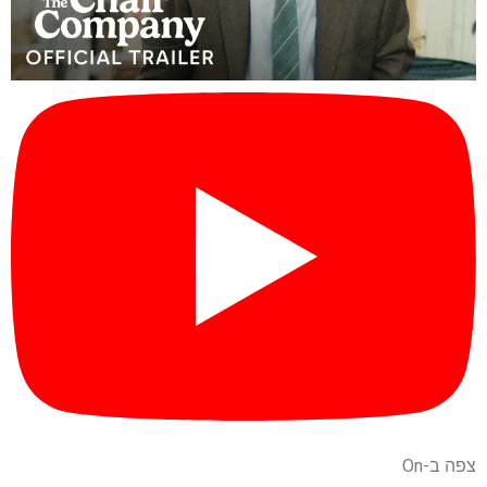
צפה ב-On