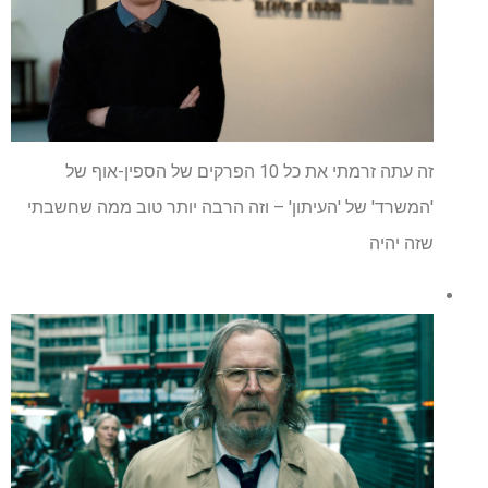
זה עתה זרמתי את כל 10 הפרקים של הספין-אוף של
'המשרד' של 'העיתון' – וזה הרבה יותר טוב ממה שחשבתי
שזה יהיה