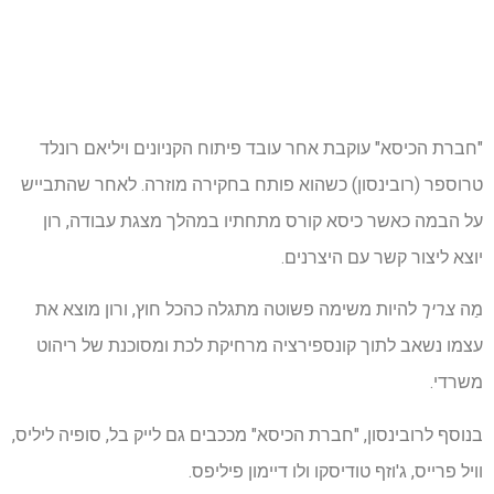
"חברת הכיסא" עוקבת אחר עובד פיתוח הקניונים ויליאם רונלד
טרוספר (רובינסון) כשהוא פותח בחקירה מוזרה. לאחר שהתבייש
על הבמה כאשר כיסא קורס מתחתיו במהלך מצגת עבודה, רון
יוצא ליצור קשר עם היצרנים.
מַה
צריך
להיות משימה פשוטה מתגלה כהכל חוץ, ורון מוצא את
עצמו נשאב לתוך קונספירציה מרחיקת לכת ומסוכנת של ריהוט
משרדי.
בנוסף לרובינסון, "חברת הכיסא" מככבים גם לייק בל, סופיה ליליס,
וויל פרייס, ג'וזף טודיסקו ולו דיימון פיליפס.