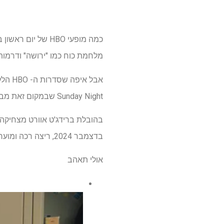
כמה מופעי HBO ש
מלחמת כוח כמו "ירושה" ודרמות
אבל 
Sunday Night שבמקום זאת מביאה תחושה של רוגע וקהילה להרגלי הצפייה שלך: "מישהו איפשהו."
בדצמבר 2024, ריצה רכה ומוערכת שראתה כל עונה מקבלת דירוג אישור מושלם של 100% ממבקרים (לפי עגבניות רקובות).
אולי תאהב