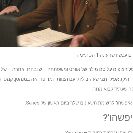
ל הצופים על סם מילר של אוורט ומשפחתה – שנבחרו ואחרת – של ג'וא
ריי היל). אפילו חצי שעה ביליתי עם הצוות המרופד הזה במנהטן, קנזס
ר שעתיד לבוא מחר.
פשהו" לרשימת השעונים שלך ביום ראשון של Saries.
פשהו'?