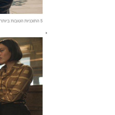
5 התוכניות הטובות ביותר לצפייה כמו 'יותר מדי' בנטפליקס, HBO MAX ועוד