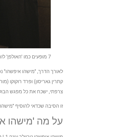
7 מופעים כמו 'האולפן' לזרם עכשיו שהעונה 1 הסתיימה
לאורך הדרך, "מישהו איפשהו" נפ
קתרין גאריסון) ופרד רוקוקו (מו
צרפתי, ישכח את כל מפגש הבוק
זו הסיבה שכדאי להוסיף "מישהו אי
על מה 'מישהו אי
מישהו איפשהו טריילר עונה 1 | טלוויזיה עגבניות רקובות – YouTube