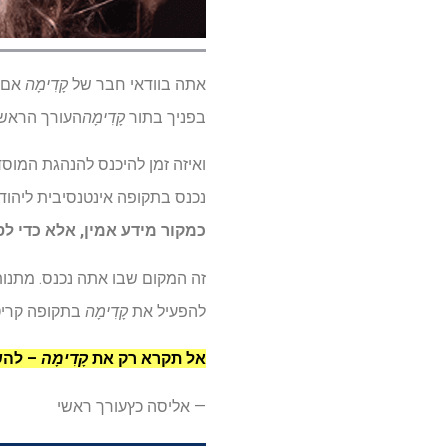
אתה בוודאי חבר של
קָדִימָה
אם א
בפניך בתור
קָדִימָה
העורך הראשי
ואיזה זמן להיכנס להנהגת המוסד היה
נכנס בתקופה אינטנסיבית ליהוד
כמקור מידע אמין, אלא כדי לס
זה המקום שבו אתה נכנס. מתנות
להפעיל את
קָדִימָה
בתקופה קריטי
אל תקרא רק את
קָדִימָה
– להש
—
אליסה כץ
עורך ראשי