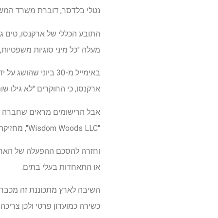
נטלי בלדסר, דוברת משרד המש
התובע הכללי של ארקנסו, טים ג
מעלה "כל מיני סוגיות משפטיות,
באימייל מ-30 ביוני שהושג על ידי
ארקנסו, כי החוקרים "לא גילו שו
"Wisdom Woods LLC", מחזיקה בחבילות קרקע סמוכות בהיקף כולל של 157 דונם ליד העיירה רוונדן.
וחזרה להסכם ההפעלה של הארץ מ-2024, שהושג על
או התאחדות בעלי בתים.
השיבה לארץ מתכוננת זה מכבר 
כשירה כמועדון פרטי ולכן צריכה 