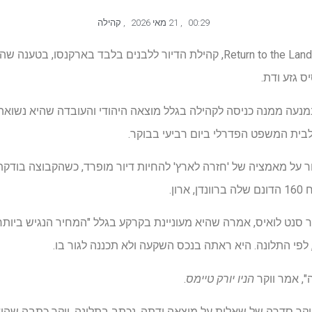
00:29
,
21 מאי 2026
,
קהילה
אישה עם מוצא יהודי תבעה את Return to the Land, קהילת הדיור ללבנים בלבד ב
 גזע ודת.
מנעה ממנה כניסה לקהילה בגלל מוצאה היהודי והעובדה שהיא נשואה 
לבית המשפט הפדרלי ביום רביעי בבוקר.
 על מאמציה של 'חזרה לארץ' להחיות דיור מופרד, כשהקבוצה בודקת
ון.
, אמר ווקר
הניו יורק טיימס
.
ר סדרה של שאלות על מוצאה ודתה, נכתב בתלונה. ווקר כתבה שהיא 