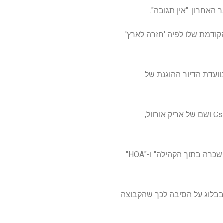
אחרון: "אין תגובה".
קודמת שלו לפיה 'חזרה לארץ'
וועדת הדיור ההוגנת של
אבל הרישומים מראים שחברה בערבון מוגבל ב-Return to the Land, המייסדים המשותפים פיטר Csere ושם של אריק אורוול,
מתייחס ל"מכירת נדל"ן", "נכסים להשכרה בתוך הקהילה" ו-"HOA"
בבלוג על הסיבה לכך שהקבוצה