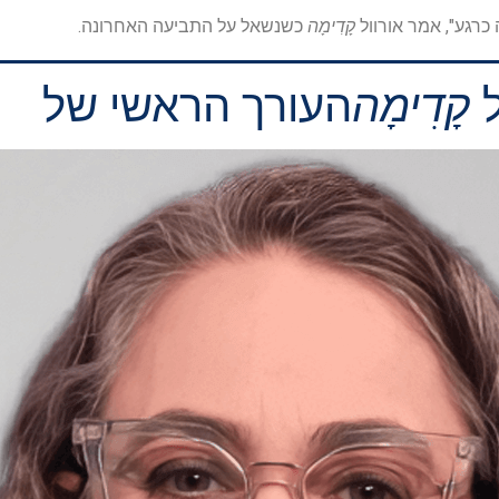
 כרגע", אמר אורוול
קָדִימָה
כשנשאל על התביעה האחרונה.
ל
קָדִימָה
העורך הראשי של