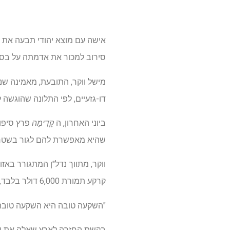
סירוב למכור את אדמתה על בסיס
מישל ווקר, התובעת, מאמינה שנ
דו-גזעיים, לפי התלונה שהוגשה 
ביוני האחרון, ה
קָדִימָה
פרץ סיפור
שהיא מאפשרת להם לגור בשטח 160 הדונם שלה ברוונדן, אר
קרקע תמורת 6,000 דולר בלבד, לפי התלונה. היא ראתה בנכס השקעה ולא תכננה לגור בו.
"השקעה טובה היא השקעה טובה"
בקשת החזרה לארץ שאלה את ווק