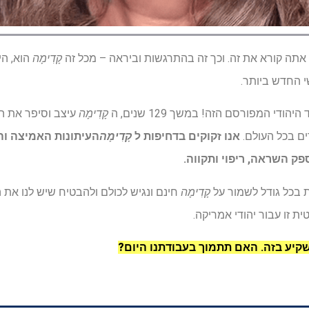
תה קורא את זה. וכך זה בהתרגשות וביראה – מכל זה
קָדִימָה
הוא, הי
 החדש ביותר.
ודי המפורסם הזה! במשך 129 שנים, ה
קָדִימָה
עיצב וסיפר את הס
ים בכל העולם.
אנו זקוקים בדחיפות ל
קָדִימָה
העיתונות האמיצה וה
פק השראה, ריפוי ותקווה.
 בכל גודל לשמור על
קָדִימָה
חינם ונגיש לכולם ולהבטיח שיש לנו את 
ת זו עבור יהודי אמריקה.
קיע בזה.
האם תתמוך בעבודתנו היום?