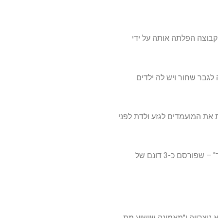
ארקנסו, בטענה שהקבוצה הפלתה אותה על ידי
לגבר שחור ויש לה ילדים
 את המועמדים לגזע ולדת לפני
ווקר, מתווך נדל"ן המתגורר באזור סנט לואיס, אמרה שהיא מעוניינת בקרקע בגלל "המחיר הנגיש ביותר" – שפורסם כ-3 דונם של
נוצרייה ו"מאמינה שישוע מת