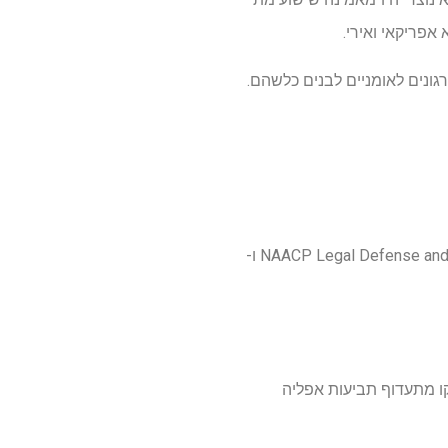
פריקאי ואירי.
גונים לאומניים לבנים כלשהם.
לא ניתן היה להשיג מיד את תגובתו של ווקר ועורכי דינה. הסיוע המשפטי של ארקנסו, NAACP Legal Defense and Education Fund ו-
ו מתעדוף תביעות אפליה