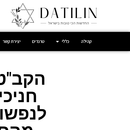
קהילה
כללי
טרנדים
יצירת קשר
הקב"ט 
חניכי
לנפשות