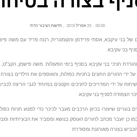
יף בצורה בטיחות
00:00
,
25 אפריל 2013
,
חדשות הציבור הדתי
 של בני עיקבא, אסתי פרידמן והקומונרית, רננה פריד עם משה פישמ
יף בני עקיבא.
הורדת חניכי בני עקיבא בסניף בימי הפעולות. משה פישמן, הקב"ט,
 ידי ההורים החונים בחניות כפולות, והאוספים את הילדים בצורה ש
יחות על ידי המדריכים לחניכים הקטנים במיוחד לגבי הריצה לכביש 
ר הצמודה לסניף בני עקיבא.
ם בוגרים שיעזרו בכיוון הרכבים מעבר לכיכר כדי למנוע חניות כפו
מו כן יועבר מכתב להורים העוסק בנושא ומסביר את הבעייתיות ומבקש
הכביש בצורה מאורגנת ומסודרת.