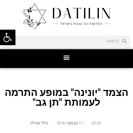
פתח סרגל
הצמד "יונינה" במופע התרמה
לעמותת "תן גב"
00:00
,
17 נובמבר 2016
,
כללי קהילה