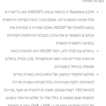
נקודות מפתח:
חלבון C-Reactive רגישות גבוהה (HSCRP) הוא בדיקת דם
זולה וזמינה באופן נרחב. אמנם נערך ויכוח בקהילה הרפואית
בנוגע לתועלת של HSCRP, אולם הצהרה זו מפרטת את
הנתונים המאשרים את ערכה בקבלת ההחלטות הקליניות
במניעה ראשונית ומשנית.
בחולים עם CVD ידוע, רמת HSCRP היא לפחות ניבאת
אירועים עתידיים כמו רמות הכולסטרול LDL, אפילו בחולים
שטופלו בטיפול בסטטינים.
מודגש התפקיד החשוב של התערבויות באורח החיים
להפחתת דלקת מערכתית, כולל פעילות גופנית סדירה
(לפחות 150 דקות/שבוע), תזונה ים תיכונית או מקף, וצריכת
חומצות שומן אומגה 3, כולל שתי עד שלוש ארוחות בשבוע
של דגים שומניים עשירים ב- EPA ו- DHA. עצה זו תואמת