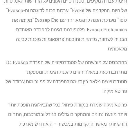
זרימת עבודה מקיפים וסטנדרטיים העונים על הדרישות האנליטיות
™
™
של היום. ההקדמה של Evokit
ערכות הכנה לדוגמה וה-Evosep
™
™
לופו
מערכת הכנה לדוגמא, יחד עם Evosep Eno
מקימה את
Evosep Proteomics: פלטפורמת דגימה להפרדה מאוחדת
הבנויה לשחזור, מדרגיות ותובנות פרוטאומיות מוכנות לבינה
מלאכותית.
בהתבסס על מורשתה של סטנדרטיזציה של הפרדת LC, Evosep
מתרחבת כעת במעלה הזרם להכנת דגימות, ומספקת
סטנדרטיזציה מלאה בין דגימה להפרדה על פני זרימות עבודה של
פרוטאומיקה.
פרוטאומיקה עומדת בנקודת פיתול. ככל שהביולוגיה הופכת יותר
ויותר מונעת נתונים והמחקרים גדלים בגודל ובמורכבות, התחום
דורש יותר מאשר התקדמות במכשור – הוא דורש מערכת