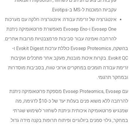
עקיבות וביצועים הניתנים לשחזור, המספקות דוגמאות
עקביות המוכנות ל-MS ב-Evotips.
אינטגרציה של זרימת עבודה: אינטגרציה חלקה עם מערכות
Evosep One ו-Evosep Eno מאפשרת פרוטאומיקה ניתנת
להרחבה ואמינה עבור סביבות פרמצבטיות מרובות אתרים.
בהשקה, Evosep Proteomics כוללת ערכות Evokit Digest ו-
Evokit QC. בקרות איכות מובנות, מעקב אחר מתכלים ועקיבות
זרימת עבודה תומכים במחקרים ארוכי טווח, בסביבות מוסדרות
ובמחקר תרגומי.
עם Evosep Proteomics, Evosep מספקת פרוטאומיקה ניתנת
להרחבה ללא משוא פנים בעלות יעד של כ-$10 לדגימה, מה
שמנגיש פרוטאומיקה איכותית וניתנת לשחזור לשימוש שגרתי
במחקר, גילוי סמנים ביולוגיים ופיתוח תרופות בקנה מידה גדול.