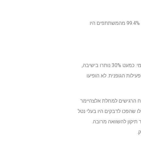
ראוי לציין כי תוצאות הדמיה מוחית נמדדו רק במעקב, כך שלא ניתן לבסס את הסיבתיות היטב. בנוסף, 99.4% מהמשתתפים היו
המשתתפים סווגו לחמש קבוצות על בסיס דבקות בהנחיות הפעילות הגופנית של ארגון הבריאות העולמי. כמעט 30% נותרו בישיבה,
הפעילות הגופנית. לא הופיעו
ח הרגישים למחלת אלצהיימר
לו שהפכו לדבקים היו בעלי נטל
חר תיקון להשוואה מרובה.
.