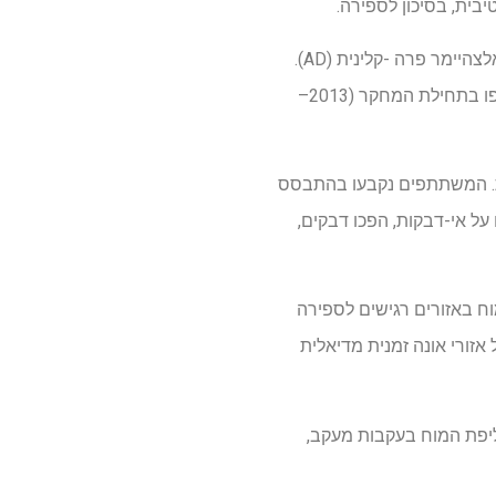
הם ניתחו נתונים של 337 משתתפים לא מוגדרים קוגניטיביים בקטלוניה ממחקר גדול יותר על מחלת אלצהיימר פרה -קלינית (AD).
למשתתפים, בגילאי 45 ל -65 ובעיקר עם היסטוריה משפחתית של AD, היו נתוני פעילות גופנית שנאספו בתחילת המחקר (2013–
צת. המשתתפים נקבעו בהתבסס
על אי-דבקות, הפכו דבקים,
וגרפיה של פליטת פוזיטרון (PET), ועובי קליפת המוח באזורים רגישים לספירה
AD-Sign הוגדר באמצעות מורכב של אזורי אונה זמנית מדיאלית
קליפת המוח בעקבות מעקב,