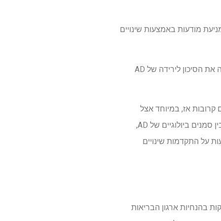
מניעת מודעות באמצעות שינויים
התנהגות בישיבה היא גורם סיכון ידוע לדמנציה, ואילו פעילות גופנית של אמצע החיים הוכחה כמפחיתה את הסיכון לירידה של AD
וחיים הקשורים לגיל ופתולוגיות AD מתחילות לעתים קרובות אז, במיוחד אצל
אנשים בסיכון גנטי או משפחתי. בעוד שמחקרים קודמים הראו קשרים בין חתכים בין פעילות גופנית לבין סמנים ביולוגיים של AD,
ות על התקדמות שינויים
קות בהנחיות ארגון הבריאות