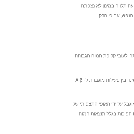
ת עם נטל Aβ נמוך יותר; עם זאת, השפעה תלויה במינון לא נצפתה
 הנפש, אם כי חלק
נית מוגברת או מתמשכת במהלך אמצע החיים קשורה לעומס Aβ נמוך יותר ולעובי קליפת המוח הגבוהה
אפילו דבקות חלקית בהנחיות הפעילות (כלומר, לא דבקות אך לא בישיבה) נראתה מועילה. קשר תלוי מינון בין פעילות מוגברת ל- A β
מוגבל על ידי האופי התצפיתי של
ת הפוכות בגלל תוצאות המוח