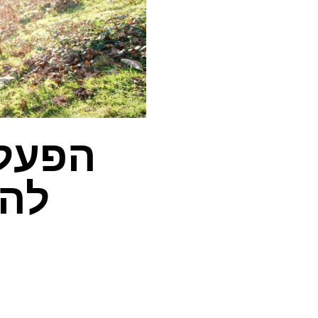
הפעלת
להג