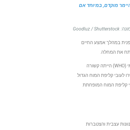
ים של אלצהיימר מוקדם, במיוחד אם
Goodl
ופנית במהלך אמצע החיים
הממצאים שלהם מצביעים על כך שהפיכתו פעילה פיזית ברמות שהומלצו על ידי ארגון הבריאות העולמי (WHO) הייתה קשורה
ו לעובי קליפת המוח הגדול
בי קליפת המוח המופחתת
 התנוונות עצבית והצטברות