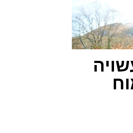
שויה
וח