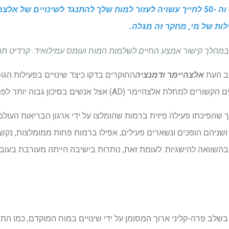
הישארות פעילה בשנות ה -40 וה -50 לחייך עשויה לעזור למוח שלך להתנגד לשינוי
ות של מי, מחקר זה מגלה.
ישור אמצע החיים לשלמות המוח ועומס עמילואיד. קרדיט תמונה: uz / Shutterstock
ב העת
אלצהיימר ודמנציה
החוקרים בדקו כיצד שינויים בפעילות הג
ימר (AD) אצל אנשים בסיכון גבוה יותר לפתח את המחלה.
שניהם הופכים ונשארים פעילים, אפילו ברמות פחות ממומלצות, נקשר
 בהשוואה להישגיות. לעומת זאת, נותרות בישיבה הייתה מעורבת בעו
מר (AD) מתחילה בשלב פרה-קליני ארוך המסומן על ידי שינויים במוח המוקדם, כמו