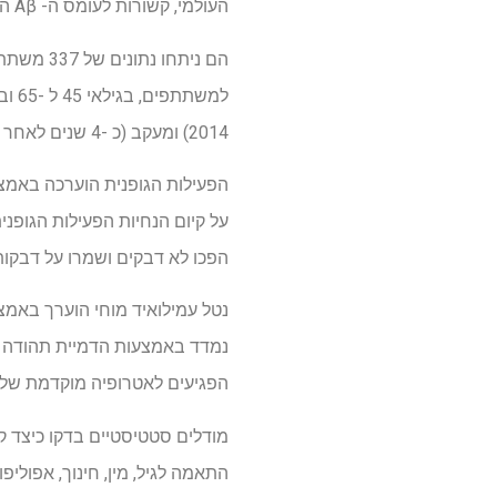
העולמי, קשורות לעומס ה- Aβ הנמוך יותר ולמבנה מוחי טוב יותר בקרב מבוגרים בגיל העמידה הקוגניטיבית, בסיכון לספירה.
2014) ומעקב (כ -4 שנים לאחר מכן). רק אלה עם MRI ו/או נתוני עמילואיד-PET בעת המעקב נכללו.
הפעילות הגופנית הוערכה באמצ
על קיום הנחיות הפעילות הגופני
הפכו לא דבקים ושמרו על דבקות.
הפגיעים לאטרופיה מוקדמת של AD.
מודלים סטטיסטיים בדקו כיצד קב
התאמה לגיל, מין, חינוך, אפוליפופרוטאין E (APOE) -4, והז