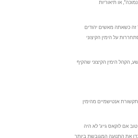
כה", או תיאוריות
 למה? כי אני ממשיך לדבר על אנטישמיות ב-IQ נמוך. מה זה? זה כשאתה מאשים יהודים
תחררות על הימין הקיצוני
ע, הקהל הימין הקיצוני שהקיף
תקשורת אנטישמיים מהימין
וב אם לוקאס גייג' לא היה
דו את התנועה המגובשת ביותר