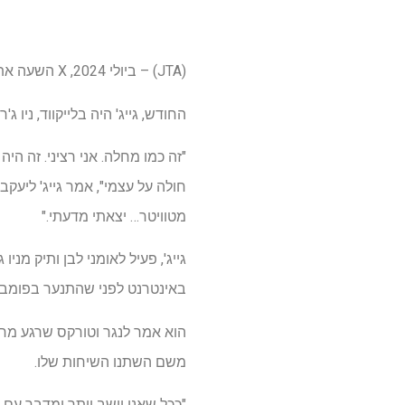
(JTA) – ביולי 2024, X השעה את המשפיע האנטישמי לוקאס גייג' למשך שישה חודשים בגלל "קריאות חוזרות וברורות לאלימות".
החודש, גייג' היה בלייקווד, ניו 
"זה כמו מחלה. אני רציני. זה הי
חולה על עצמי", אמר גייג' ליעק
מטוויטר… יצאתי מדעתי."
גייג', פעיל לאומני לבן ותיק מניו
באינטרנט לפני שהתנער בפומבי
הוא אמר לנגר וטורקס שרגע מרכ
משם השתנו השיחות שלו.