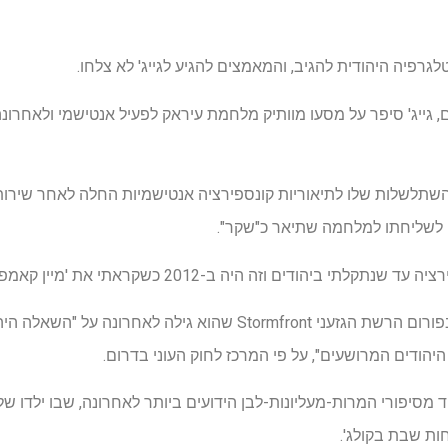
גרפיה היהודית להגיב, והמאמצים להגיע לגייג' לא צלחו.
 גייג' סיפר על מסעו מוותיק מלחמת עיראק לפעיל אנטישמי ולאחרונ
 שהשתלשלות שלו לתיאוריות קונספירציה אנטישמיות החלה לאחר שירות
י לשליחתו למלחמה שתיאר כ"שקר".
 היה ב-2012 כשקראתי את 'מיין קאמפף' והייתי כמו 'וואו'", אמר גייג'.
באותה שנה, גייג' החל לפרסם בפורום הרשת הגזעני Stormfront שהוא גילה
יהודים המרושעים", על פי המרכז לחוק העוני בדרום.
יד באחד מסיפורי המרות-מעליונות-לבן הידועים ביותר לאחרונה, שבו ילדו ש
ות שבת בקולג'.