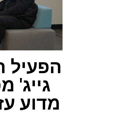
הפעיל ה
גייג' 
מדוע עז
א