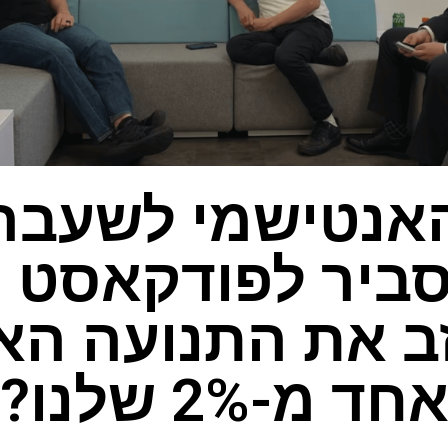
אנטישמי לשעבר
מסביר לפודקאסט ה
ב את התנועה ה
חד מ-2% שלנו?