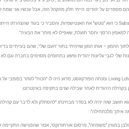
ם מספרים על יהודים. הייתי חלק מהקהל הזה, אבל עכשיו אני שמח לו
גייג' הכריז בפוסט במרץ ב-Substack כי הוא "נוטש" את האנטישמיות, והסביר כי בעוד ש
ה למאמץ הרסני וחסר תועלת, שאפילו לא פותר את הבעיה".
ך ההמון – אותו המון שזיהיתי בתור 'העם שלי', שהם בעייתיים בדיוק כ
ות שלי לגבי עליונות יהודית ופשע בתחומים מסוימים בחברה וגם לא ייצ
כשנשאל על ידי לנגר, מייסד Living Lchaim ומנחה הפודקאסט, מדוע היה לו "הכוח" לוו
 בקהילה היהודית לאחר שבילה שנים בתקיפה באינטרנט.
ה איתך מלכתחילה".
לבן במגזין "משפחה", פרסום אורתודוקסי, אמר שהפגישה התקיימה 