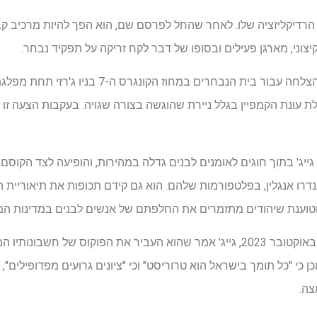
 Stormfront היה אתר הרדיקליזציה שלו. לאחר שהחל לפרסם שם, הוא הפך להיות מרכ
צוני, מארגן פעילים ובסופו של דבר לקח זריקה על תפקיד נבחר.
בשנת 2014, גייג' התמודד ללא הצלחה עבור בית הנבחרים 
 עונת הקמפיין בגלל ניירת שהוגשה בצורה שגויה. בעקבות הצעה זו כי
יג' בתוך חוגים לאומנים לבנים גדלה במהירות, והופיעה לצד הקוסם 
ויד דיוק ומייסד Stormfront, אנדרו אנגלין, בפלטפורמות שלהם. הוא גם קידם תכופות את ת
טוענת שיהודים מתזמרים את החלפתם של אנשים לבנים במדינות המ
לאחר המתקפה של חמאס ב-7 באוקטובר 2023, גייג' אמר שהוא העביר את הפוקוס של
אחר מכן כי "כל תומך בישראל הוא טרוריסט" וכי "ציונים גרועים מפדופילים"
צה.