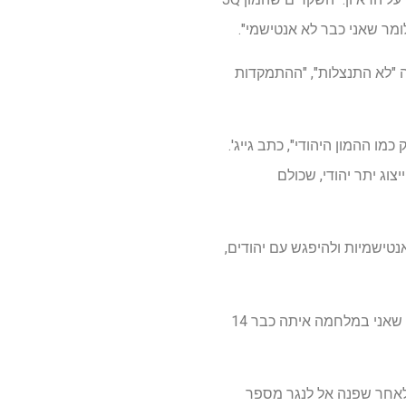
מר שאני כבר לא אנטישמי".
הצהרתו הייתה "לא התנצלות", "ההתמקדות
מו ההמון היהודי", כתב גייג'.
וג יתר יהודי, שכולם
תר בפומבי על אנטישמיות ולהיפגש עם יהודים,
גייג' אמר למארחים היהודים שהוא חושב שזה יהיה לא בסדר מבחינתו "להסתלק ולא לדבר עם קהילה שאני במלחמה איתה כבר 14
לאחר שפנה אל לנגר מספר