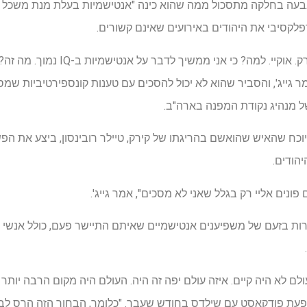
נבעה בחלקה מתסכול ממה שהוא כינה "אנטישמיות בעלת מנת משכל נמו
לקסיבי את היהודים באירועים שאינם קשורים.
"מה היה הקש האחרון? צ'רלי קירק. אוקיי.
 גייג', והסביר שהוא לא יכול להסכים עם טענות קונספירטיביות שמס
 מנהיג נקודת המפנה בארה"ב.
וכח שהאיש שהואשם בהריגתו של קירק, טיילר רובינסון, ביצע את הפש
הודים.
 פונים אליי רק בגלל שאני לא מסכים", אמר גייג'.
ירות בזעם של משפיענים אנטישמיים שאיתם התיישר פעם, כולל אנשי 
ם לא היה קיים. איזה עולם יפה זה היה. העולם היה מקום הרבה יותר ט
ופעת פודקאסט עם שילדס בחודש שעבר. "כלומר, הבחור הזה הרס לב