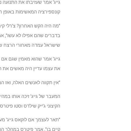
גייג' אמר שעזיבתו את התנועה 
קונספירציה המאשימות באופן רפ
בדברים שהם אפילו לא עשו", אמר
שישראל עמדה מאחורי הרצח של
גייג' אמר שהוא מאמין שגם אם י
את עצמו עדיין היה מאשים את הי
"אין תקווה לאנשים האלה, ואז הם
המעבר של גייג' זיכה אותו במה
הקיצוני ג'ייק שילדס וסטו פיטרס.
"תאר לעצמך אם לוקאס גייג' מעול
קיים בו", אמר פיטרס במהלך ה