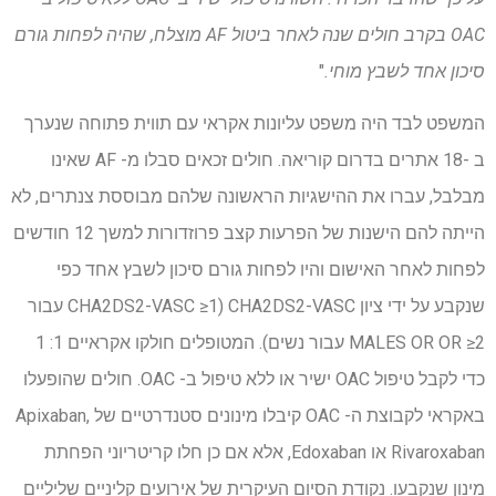
OAC בקרב חולים שנה לאחר ביטול AF מוצלח, שהיה לפחות גורם
סיכון אחד לשבץ מוחי.
"
המשפט לבד היה משפט עליונות אקראי עם תווית פתוחה שנערך
ב -18 אתרים בדרום קוריאה. חולים זכאים סבלו מ- AF שאינו
מבלבל, עברו את ההישגיות הראשונה שלהם מבוססת צנתרים, לא
הייתה להם הישנות של הפרעות קצב פרוזדורות למשך 12 חודשים
לפחות לאחר האישום והיו לפחות גורם סיכון לשבץ אחד כפי
שנקבע על ידי ציון CHA2DS2-VASC (CHA2DS2-VASC ≥1 עבור
MALES OR OR ≥2 עבור נשים). המטופלים חולקו אקראיים 1: 1
כדי לקבל טיפול OAC ישיר או ללא טיפול ב- OAC. חולים שהופעלו
באקראי לקבוצת ה- OAC קיבלו מינונים סטנדרטיים של Apixaban,
Rivaroxaban או Edoxaban, אלא אם כן חלו קריטריוני הפחתת
מינון שנקבעו. נקודת הסיום העיקרית של אירועים קליניים שליליים