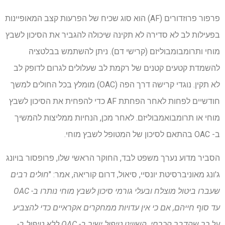
פרפור פרוזדורים (AF) הוא סוג שכיח של הפרעות קצב המאופיינות
בפעילות לב לא סדירה לא תקינה שיכולה להגביר את הסיכון לשבץ
מוחי ותרומבומבוליזם (קרישי דם). ניתן להשתמש בבלטציה
להשמדת קטעים קטנים של רקמת לב שעלולים לגרום לדופק לב
לא תקין. נוגדי קרישה דרך הפה (OAC) מומלץ בכל החולים למשך
חודשיים לפחות לאחר הפחתת AF כדי להפחית את הסיכון לשבץ
מוחי או תרומבואמבוליזם. לאחר מכן, הנחיות ממליצות להמשיך
ב- OAC בהתאם לסיכון של המטופל לשבץ מוחי.
הסביר מדוע נערך משפט לבד, החוקר הראשי שלו, פרופסור בויונג
ג'ונג מאוניברסיטת יונסיי, סיאול, דרום קוריאה, אמר: "
חולים רבים
שעברו ביטול מוצלח ובעלי גורמי סיכון לשבץ מוחי נותרו ב- OAC
עד סוף חייהם, אם כי אין עדויות ממחקרים אקראיים כדי להצביע
על כך שהדבר הכרחי. השווינו טיפול ישיר ב- OAC ללא טיפול ב-