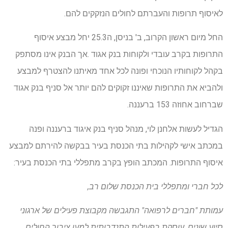
לאיסוף תרופות והעברתם לחולים הנזקקים להם.
החל מיום ראשון הקרוב, ב' בניסן, ה25.3 יחל מבצע איסוף
התרופות בקרב עובדי ולקוחות בנק אגוד .אך הבנק אינו מסתפק
בקהל לקוחותיו הנוכחי ופונה לכל אחד מאיתנו להצטרף למבצע
ולהביא את התרופות שאיננו זקוקים להם יותר אל סניף בנק אגוד
שברחוב אחוזה 153 ברעננה.
הגדיל לעשות אלחנן לוי, מנהל סניף בנק איגוד ברעננה ופנה
במכתב אישי לקהילות בתי הכנסת בעיר בבקשה להירתם למבצע
איסוף התרופות. המכתב הופץ בקרב מתפללי בתי הכנסת בעיר:
לכל חברי ומתפללי בית הכנסת שלום רב,
עמותת "חברים לרפואה" התגבשה מקבוצת פעילים של ארגוני
סיוע שונים, עוסקת בפעילות התנדבותית למען ציבור החולים