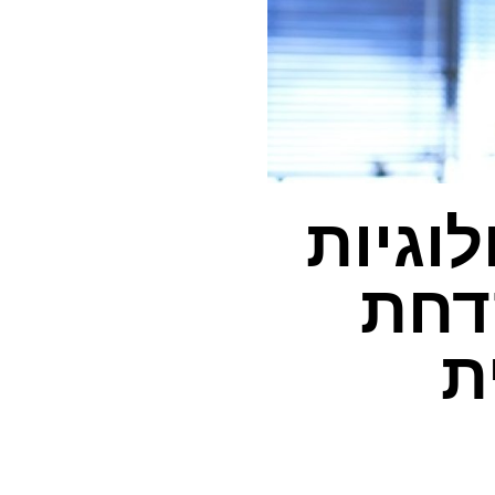
וגיות
קדחת
ת