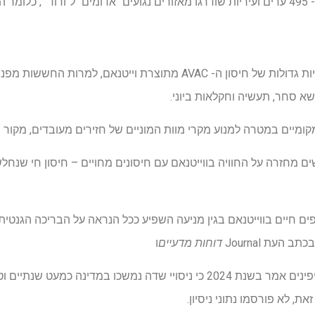
הסגר.
הממשלה הפיליפינית ייבאה כמויות גדולות של חיסון ה- AVAC מתוצרת וייטנאם,
א סחר, תעשיה וחקלאות ביוני.
מקומיים במטרה למנוע מקרי מוות המוניים של חזירים מעובדים, מקור
מחזרה על החוויה בווייטנאם עם חיסונים מחויים – חיסון חי שנחל
ים חיים בווייטנאם בגין מניעה השפיע ככל הנראה על הבריכה הגנטית 
העת Journal
דוחות מדעיים
ו
מינהל המזון והתרופות של הפיליפינים אמר בשנת 2024 כי ניסויי שדה נמשכו במד