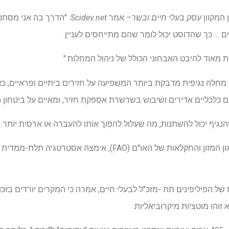
 המקוון
עסק בעלי חיים ובשר
–
אמר
Scidev.net
: "הדרך בה אני מסתכ
… כך שהדוסט יכול לומר שהם מתייחסים לעניין.
ת מאוד להיבט האבחוני הכולל של ניהול המחלות."
חלה נגיפית מדבקת ביותר המשפיעה על חזירים ביתיים ופראיים, כ
שהנגיף יכול להשתנות, מה שעלול להפוך אותו להעברה או ארסית יותר.
הממשלה הפיליפינית, בסיוע ארגון המזון והחקלאות של האו"ם (FAO
ל הפיליפינים תת -מזכ"ל לבעלי חיים, אמרה כי המקרים יורדים בזכו
 זוהו מוטציות מיקרוביאליות.