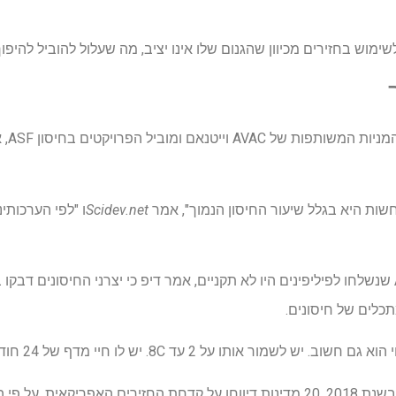
לשימוש בחזירים מכיוון שהגנום שלו אינו יציב, מה שעלול להוביל להיפו
נגוין 
שות היא בגלל שיעור החיסון הנמוך", אמר
Scidev.net
ו "לפי הערכותינו
במחלוקת כי החיסונים מ- AVAC שנשלחו לפיליפינים היו לא תקניים, אמר דיפ כי יצרני החיסו
כלים של חיסונים.
ו על 2 עד 8C. יש לו חיי מדף של 24 חודשים מיום הייצור," אמר.
מאז ההתפרצות הראשונה בסין בשנת 2018, 20 מדינות דיווחו על קדחת החזירים האפר