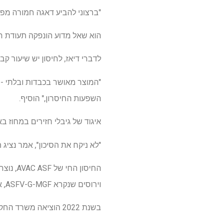
"ברצוני להביע דאגה חמורה מפני ניס
הוא שאל מדוע הונפקה תעודת רישום ציבור
לדברי דיאז, לחיסון יש שיעור 
"המוצר מאושר בכבדות ובלתי -ה
השפעות החיסרון," הוסיף.
איגוד של גיבלי חזירים במחוז 
"לא ניקח את הסיכון", אמר נציג הק
וירוסים שנקרא ASFV-G-MGF, או MGF.