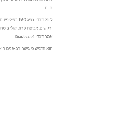
חיים.
ליונל דבדי, נציג FAO בפיליפינים, סיפר
ורגישים, אכיפת פרוטוקולי ביטח
אמר דבדי.
Scidev.net
ו
הוא הדגיש כי גישה רב-פנים הי