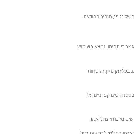
ך של נגיף", הזהיר ההודעה.
ואן דיפ, המנכ"ל של חברת המניות המשותפות של AVAC וייטנאם ומוביל הפרויקטים בחיסון ASF, אמר כי החיסון נמצא בשימוש
, בכל זמן נתון, זה פחות
נים דבקו בסטנדרטים קפדניים על
יקאית, על פי הארגון העולמי לבריאות בעלי