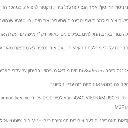
ויי החיסון", אמר הנציג פרג'נל בירון, דוקטור לרפואה, במהלך הדיון בקונגר
י למרות שני וטרינרים שהעריכו את חיסון ה- AVAC שנחשב שזה לא בטוח.
קבלה נמוך בקרב החקלאים בפיליפינים, כאשר רק "חמישה עד עשרה אח
בחנה על ידי מחלקת החקלאות … עם אוריינטציה לא מספקת מאוד על 
באטנגס סיפר
Scidev.net
זה היה מודאג משימוש בחיסון על עדרי חזירים
בוצה בתנאי אנונימיות. "זה עדיין ניסיוני."
בשנת 2022 הוציאה משרד החקלאות האמריקני ה