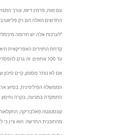
עם זאת, פרמין דיאז, עורך המגזין
החדשים האלה הם רק פליאטיבים 
"לערכות אלה יש תרומה מינימלי
קדחת החזירים האפריקאית היא מ
עד 100 אחוזים. זה גרם להפסדים כלכליים אדירים ושיבוש בשרשרת אספקת חזיר, ומאיים על ביטחון המזון ברחבי האזור.
אם לא נותר מסומן, קיים סיכון 
התמקדה במניעה, בקרה וחיסון.
קונסטנטה פאלבריקה, החקלאות ש
מהתוכנית החדשה. הוא ציין כי לא