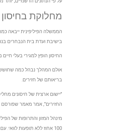
על פי הנתונים הרשמיים, יותר מ- 495 ערים ועיריות שודרגו מאזורים נגועים "אדומים" ל"ורוד ", כלומר הם כבר לא נמצאים תחת 
מחלוקת בחיסון
בישיבת ועדת בית הנבחרים בנוש
החיסון הופץ למגירי בעלי חיים 
אולם המהלך נבהל כמה שחוששים 
בריאותם של חזירים.
"יישום ארצית של חיסונים מחליפ
החזירים", אמר מאמר שפורסם בכתב 
100 אחוז ללא תופעות לוואי. עם זאת, לא פורסמו נתוני ניסיון.