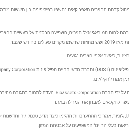
וניהול קדחת החזירים האפריקאית נחשפו בפיליפינים בין חששות מתמש
רמת לחום המוראגי אצל חזירים, השפיעה הרסנית על תעשיית החזירי
נית, כאשר אלפי חזירים נגועים.
מעבדת ביו-צינור ניידת, שפותחה על ידי חברת assets Corporation
פשר לחקלאים לאבחן את המחלה באתר.
מזכירת הדוסט רנאטו U. Solidum, ג'וניור, אמר כי ההתערבויות הדגימו כיצד מדע, טכנולוגיה וח
יאות בעלי החיים" המשפיעים על אבטחת המזון.