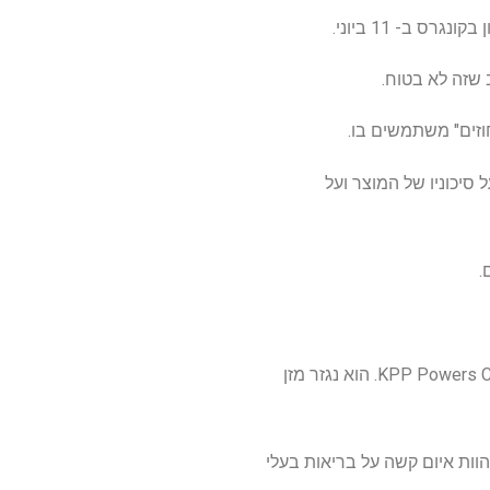
ס ב- 11 ביוני.
וזים" משתמשים בו.
סיכוניו של המוצר ועל
.
החיסון החי של AVAC ASF, נוצר על ידי AVAC VIETNAM JSC ויובא לפיליפינים על ידי KPP Powers Cormodities Inc. הוא נגזר מזן
ודעה ציבורית המזהירה כי ל- MGF היה "פוטנציאל להוות איום קשה על בריאות בעלי