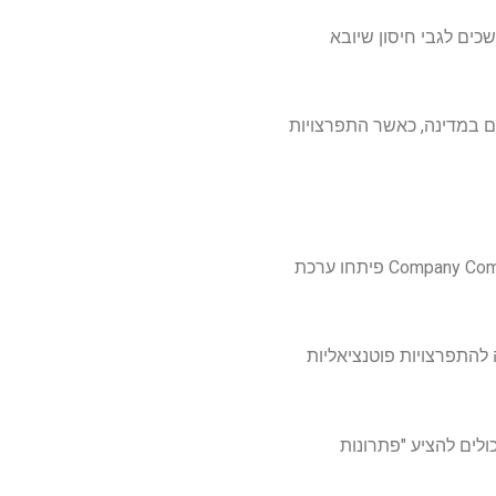
כים לגבי חיסון שיובא
ם במדינה, כאשר התפרצויות
המחלקה למדע וטכנולוגיה של הפיליפינים (DOST) וחברת מדעי החיים הפיליפינית Company Company Corporation פיתחו ערכת
Bio, נועדה לתמוך בתגובה מהירה להתפרצויות פוטנציאליות
דשנות יכולים להציע "פתרונות