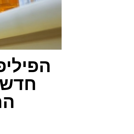
הפיליפ
חדשות
הח