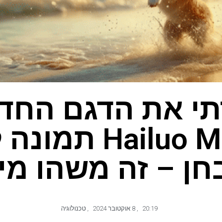
י את הדגם החד
Hailuo MiniMax ת
ן – זה משהו מי
20:19
,
8 אוקטובר 2024
,
טכנולוגיה