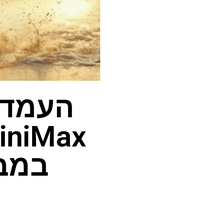
העמדת
במבח