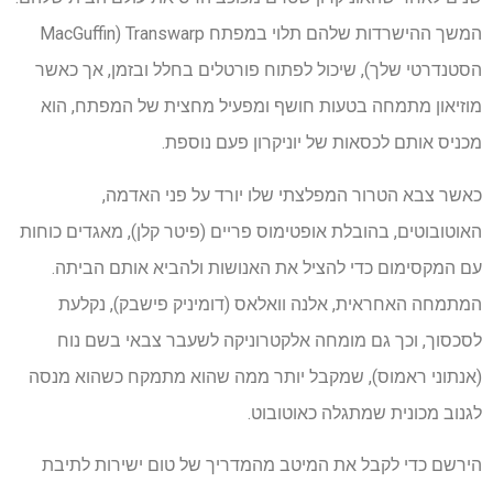
המשך ההישרדות שלהם תלוי במפתח Transwarp (MacGuffin
הסטנדרטי שלך), שיכול לפתוח פורטלים בחלל ובזמן, אך כאשר
מוזיאון מתמחה בטעות חושף ומפעיל מחצית של המפתח, הוא
מכניס אותם לכסאות של יוניקרון פעם נוספת.
כאשר צבא הטרור המפלצתי שלו יורד על פני האדמה,
האוטובוטים, בהובלת אופטימוס פריים (פיטר קלן), מאגדים כוחות
עם המקסימום כדי להציל את האנושות ולהביא אותם הביתה.
המתמחה האחראית, אלנה וואלאס (דומיניק פישבק), נקלעת
לסכסוך, וכך גם מומחה אלקטרוניקה לשעבר צבאי בשם נוח
(אנתוני ראמוס), שמקבל יותר ממה שהוא מתמקח כשהוא מנסה
לגנוב מכונית שמתגלה כאוטובוט.
הירשם כדי לקבל את המיטב מהמדריך של טום ישירות לתיבת