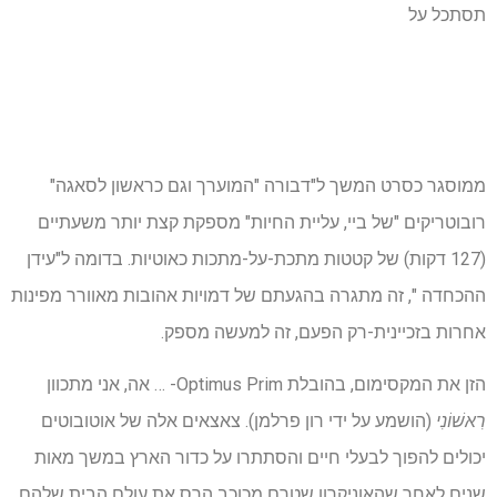
תסתכל על
ממוסגר כסרט המשך ל"דבורה "המוערך וגם כראשון לסאגה"
רובוטריקים "של ביי, עליית החיות" מספקת קצת יותר משעתיים
(127 דקות) של קטטות מתכת-על-מתכות כאוטיות. בדומה ל"עידן
ההכחדה ", זה מתגרה בהגעתם של דמויות אהובות מאוורר מפינות
אחרות בזכיינית-רק הפעם, זה למעשה מספק.
הזן את המקסימום, בהובלת Optimus Prim- … אה, אני מתכוון
רִאשׁוֹנִי
(הושמע על ידי רון פרלמן). צאצאים אלה של אוטובוטים
יכולים להפוך לבעלי חיים והסתתרו על כדור הארץ במשך מאות
שנים לאחר שהאוניקרון שטרם מכוכב הרס את עולם הבית שלהם.