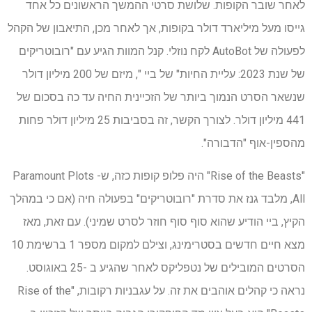
לאחר שובר הקופות. שלושת סרטי ההמשך הראשונים כל אחד
גייסו מעל מיליארד דולר בקופות, אך לאחר מכן, התיאבון של הקהל
לפעולה של AutoBot לקח נוזלי. קנל המוות הגיע עם "רובוטריקים
של שנת 2023: עליית החיות" של ביי ", מיזם של 200 מיליון דולר
שנשאר הסרט הנמוך ביותר של הזכיינית החיה עד כה בסכום של
441 מיליון דולר. לצורך הקשר, זה בסביבות 25 מיליון דולר פחות
מהספין-אוף "הדבורה".
"Rise of the Beasts" היה פלופ קופות כזה, ש- Paramount Plots
All, מלבד גנז את סדרת "רובוטריקים" בפעולה חיה (אם כי במהלך
הקיץ, ביי הודיע ​​שהוא סוף סוף חוזר לסרט שמיני). עם זאת, מאז
מצא חיים חדשים בסטרימינג, וצילם למקום מספר 1 ברשימת 10
הסרטים המובילים של נטפליקס לאחר שהגיע ב -25 באוגוסט.
נראה כי קהלים אוהבים את זה. על עגבניות רקובות, "Rise of the