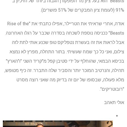
Beasts" הוא בעל ציון מד הפופקורן הגבוה ביותר של הזיכיון ב
91% (לעומת ציון המבקרים של 51% פושרים).
אודה, אחרי שראיתי את הטריילר, אפילו כתבתי את "Rise of the
Beasts" ככניסה נוספת לשכחה בסדרה שכבר על רגלו האחרונה.
אבל לראות את זה בעשרת נטפליקס טופ שכנע אותי לתת לזה
צילום, ואני כל כך שמח שעשיתי. בתור התחלה, מפרץ לא נמצא
בכיסא הבמאי, שהוחלף על ידי סטיבן קפל מ"קריד השני "ו"הארץ"
תהילה, והנרטיב המוכר יותר והסביר שלה התברר. זה כיף מטופש,
מלא פעולה, שבסופו של יום זה בדיוק מה שאני רוצה מסרט
"רובוטריקים".
אולי תאהב