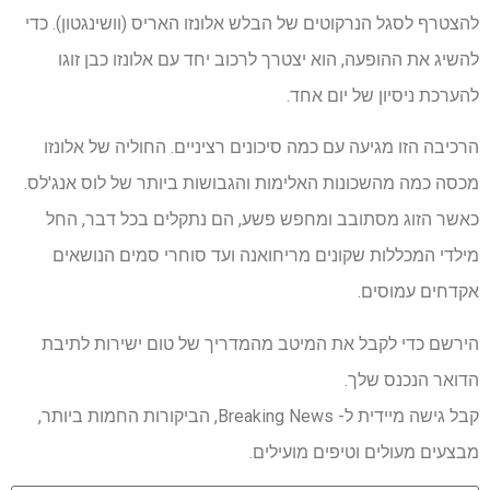
להצטרף לסגל הנרקוטים של הבלש אלונזו האריס (וושינגטון). כדי
להשיג את ההופעה, הוא יצטרך לרכוב יחד עם אלונזו כבן זוגו
להערכת ניסיון של יום אחד.
הרכיבה הזו מגיעה עם כמה סיכונים רציניים. החוליה של אלונזו
מכסה כמה מהשכונות האלימות והגבושות ביותר של לוס אנג'לס.
כאשר הזוג מסתובב ומחפש פשע, הם נתקלים בכל דבר, החל
מילדי המכללות שקונים מריחואנה ועד סוחרי סמים הנושאים
אקדחים עמוסים.
הירשם כדי לקבל את המיטב מהמדריך של טום ישירות לתיבת
הדואר הנכנס שלך.
קבל גישה מיידית ל- Breaking News, הביקורות החמות ביותר,
מבצעים מעולים וטיפים מועילים.