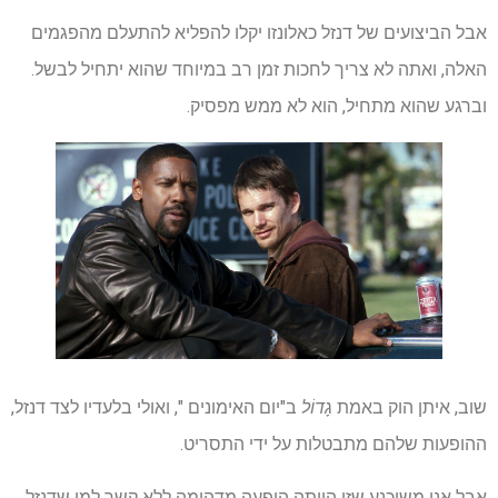
אבל הביצועים של דנזל כאלונזו יקלו להפליא להתעלם מהפגמים
האלה, ואתה לא צריך לחכות זמן רב במיוחד שהוא יתחיל לבשל.
וברגע שהוא מתחיל, הוא לא ממש מפסיק.
שוב, איתן הוק באמת
גָדוֹל
ב"יום האימונים ", ואולי בלעדיו לצד דנזל,
ההופעות שלהם מתבטלות על ידי התסריט.
אבל אני משוכנע שזו הייתה הופעה מדהימה ללא קשר למי שדנזל