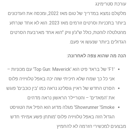
עורכת סטרימינג
מלקולם נמצא במדריך של טום מאז 2022, ומכסה את העדכונים
ביותר בתכניות וסרטים זורמים מאז 2023. הוא לא אחד שנרתע
מהטלטלה לוהטת, כולל ש"ג'ון וויק "הוא אחד מארבעת הסרטים
הגדולים ביותר שנעשו אי פעם.
הנה מה שהוא צפה לאחרונה:
'F1' של בראד פיט הוא 'Top Gun: Maverick' עם מכוניות –
אני כל כך שמח שלא חיכיתי שזה יכה באפל טלוויזיה פלוס
הסרט החדש של ראיין גוסלינג נראה כמו 'בין כוכבים' פוגש
את 'המאדים' – והטריילר הראשון נראה מדהים
Showrunner 'Smoke' מגלה מדוע הוא הפיל את הטוויסט
הגדול הזה באפל טלוויזיה פלוס 'מותחן פשע אמיתי חדש
מבצעים למכשירי הזרמה לא להחמיץ