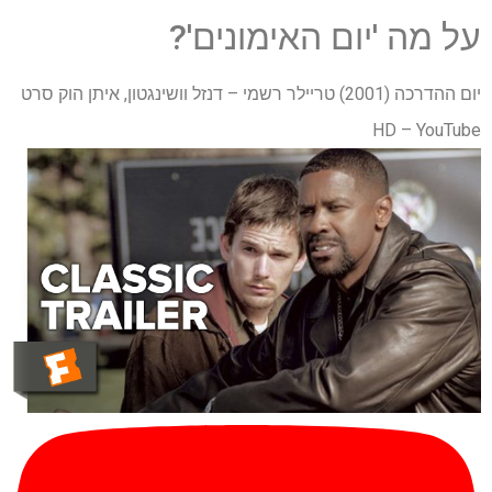
על מה 'יום האימונים'?
יום ההדרכה (2001) טריילר רשמי – דנזל וושינגטון, איתן הוק סרט
HD – YouTube