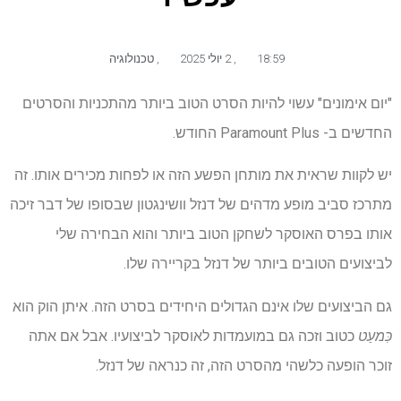
18:59
,
2 יולי 2025
,
טכנולוגיה
"יום אימונים" עשוי להיות הסרט הטוב ביותר מהתכניות והסרטים
החדשים ב- Paramount Plus החודש.
יש לקוות שראית את מותחן הפשע הזה או לפחות מכירים אותו. זה
מתרכז סביב מופע מדהים של דנזל וושינגטון שבסופו של דבר זיכה
אותו בפרס האוסקר לשחקן הטוב ביותר והוא הבחירה שלי
לביצועים הטובים ביותר של דנזל בקריירה שלו.
גם הביצועים שלו אינם הגדולים היחידים בסרט הזה. איתן הוק הוא
כִּמעַט
כטוב וזכה גם במועמדות לאוסקר לביצועיו. אבל אם אתה
זוכר הופעה כלשהי מהסרט הזה, זה כנראה של דנזל.