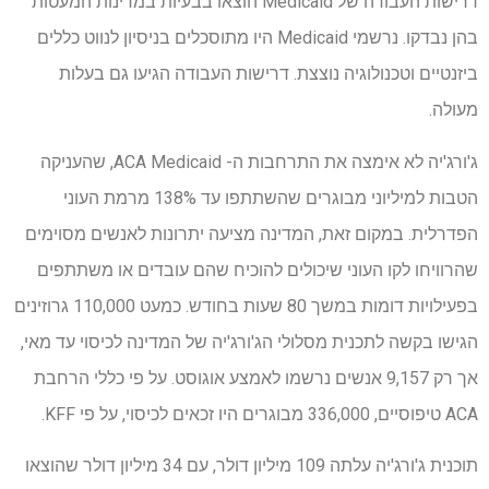
דרישות העבודה של Medicaid הוצאו בבעיות במדינות המעטות
בהן נבדקו. נרשמי Medicaid היו מתוסכלים בניסיון לנווט כללים
ביזנטיים וטכנולוגיה נוצצת. דרישות העבודה הגיעו גם בעלות
מעולה.
ג'ורג'יה לא אימצה את התרחבות ה- ACA Medicaid, שהעניקה
הטבות למיליוני מבוגרים שהשתתפו עד 138% מרמת העוני
הפדרלית. במקום זאת, המדינה מציעה יתרונות לאנשים מסוימים
שהרוויחו לקו העוני שיכולים להוכיח שהם עובדים או משתתפים
בפעילויות דומות במשך 80 שעות בחודש. כמעט 110,000 גרוזינים
הגישו בקשה לתכנית מסלולי הג'ורג'יה של המדינה לכיסוי עד מאי,
אך רק 9,157 אנשים נרשמו לאמצע אוגוסט. על פי כללי הרחבת
ACA טיפוסיים, 336,000 מבוגרים היו זכאים לכיסוי, על פי KFF.
תוכנית ג'ורג'יה עלתה 109 מיליון דולר, עם 34 מיליון דולר שהוצאו