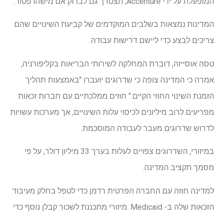
המופעלת על ידי Accenture, תצטרך גם לבדוק אם מישהו פטור.
המדינות נמצאות בשלבים המוקדמים של קביעת השינויים שהם
צריכים לבצע כדי ליישם דרישות עבודה.
טסה אוסייזה, דוברת המחלקה לשירותי הבריאות בקליפורניה,
אמרה כי המדינה צופה כי שדרוגים יועברו "באמצעות תהליך
הזמנת השינוי החוזי הקיים." חוזים ממלכתיים עם חברות זכאות
מפריעים לרוב מיליונים לכיסוי עלות השינויים, אך מערכות עשויות
לדרוש שדרוגים מעבר לעבודה המוסכמת.
במיזורי, השדרוגים צפויים לעלות בערך 33 מיליון דולר, על פי
מסמך תקציב המדינה.
למדינה חוזה עם החברה הפרטית רדמן כדי לטפל בחלק מעיבוד
הזכאות שלה ב- Medicaid. מיזורי מתכננת לשכור קבלן נוסף כדי