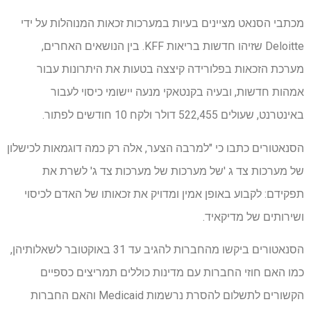
מכתבי הסנאט מציינים בעיות במערכות זכאות המנוהלות על ידי
Deloitte שזיהו חדשות בריאות KFF. בין הנושאים האחרים,
מערכת הזכאות בפלורידה קיצצה בטעות את היתרונות עבור
אמהות חדשות, ובעיה בקנטאקי מנעה יישומי כיסוי לעבור
באינטרנט, שעולים 522,455 דולר ולקח 10 חודשים לפתור.
הסנאטורים כתבו כי "למרבה הצער, אלה רק כמה דוגמאות לכישלון
של מערכות צד ג 'של מערכות של מערכות צד ג' לשרת את
תפקידם: לקבוע באופן אמין ומדויק את זכאותו של האדם לכיסוי
ושירותים של מדיקאיד.
הסנאטורים ביקשו מהחברות להגיב עד 31 באוקטובר לשאלותיהן,
כמו האם חוזי החברות עם מדינות כוללים תמריצים כספיים
הקשורים לתשלום להסרת נרשמות Medicaid והאם החברות