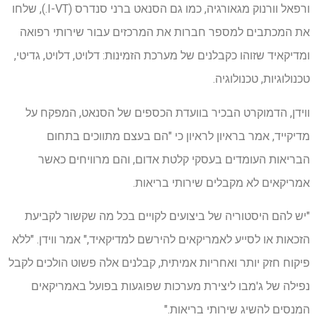
ורפאל וורנוק מגאורגיה, כמו גם הסנאט ברני סנדרס (I-VT.), שלחו
את המכתבים למספר חברות את המרכזים עבור שירותי רפואה
ומדיקאיד שזוהו כקבלנים של מערכת הזמינות: דלויט, דלויט, גדיטי,
טכנולוגיות, טכנולוגיה.
ווידן, הדמוקרט הבכיר בוועדת הכספים של הסנאט, המפקח על
מדיקייד, אמר בראיון לראיון כי "הם בעצם מתווכים בתחום
הבריאות העומדים בעסקי קלטת אדום, והם מרוויחים כאשר
אמריקאים לא מקבלים שירותי בריאות.
"יש להם היסטוריה של ביצועים לקויים בכל מה שקשור לקביעת
הזכאות או לסייע לאמריקאים להירשם למדיקאיד," אמר ווידן. "ללא
פיקוח חזק יותר ואחריות אמיתית, קבלנים אלה פשוט הולכים לקבל
נפילה של ג'מבו ליצירת מערכות שפוגעות בפועל באמריקאים
המנסים להשיג שירותי בריאות."