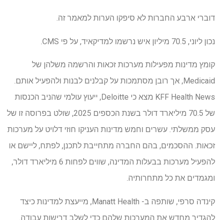
דוברי ארבע החברות לא סיפקו הערות למאמר זה.
נכון ליוני, 70.5 מיליון איש נרשמו למדיקאיד, על פי CMS.
קומץ מדינות מפעילות מערכות זכאות והרשמה משלהן של
Medicaid, אך רובן מסתמכות על קבלנים לבנות ולהפעיל אותם.
KFF Health News מצא כי Deloitte, ייעוץ עולמי שהניב הכנסות
של 70.5 מיליארד דולר בשנת הכספים 2025, שולט בפרוסה זו של
עסק ממשלתי. עשרים וחמש מדינות העניקו חוזי דלויט על מערכות
זכאות. ההסכמים, בהם החברה מתחייבת לתכנן, לפתח, ליישם או
להפעיל מערכות בבעלות המדינה, שווים לפחות 6 מיליארד דולר,
ומגמדים את כל מתחרותיה.
קינדה סרפי, שותפה ב- Manatt Health, מייעצת למדינות כיצד
להגדיר מחדש את המערכות שלהם כדי לשלב דרישות עבודה.