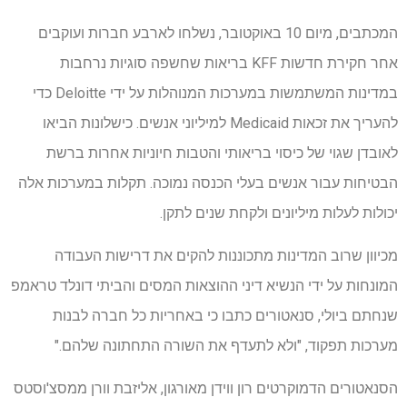
המכתבים, מיום 10 באוקטובר, נשלחו לארבע חברות ועוקבים
אחר חקירת חדשות KFF בריאות שחשפה סוגיות נרחבות
במדינות המשתמשות במערכות המנוהלות על ידי Deloitte כדי
להעריך את זכאות Medicaid למיליוני אנשים. כישלונות הביאו
לאובדן שגוי של כיסוי בריאותי והטבות חיוניות אחרות ברשת
הבטיחות עבור אנשים בעלי הכנסה נמוכה. תקלות במערכות אלה
יכולות לעלות מיליונים ולקחת שנים לתקן.
מכיוון שרוב המדינות מתכוננות להקים את דרישות העבודה
המונחות על ידי הנשיא דיני ההוצאות המסים והביתי דונלד טראמפ
שנחתם ביולי, סנאטורים כתבו כי באחריות כל חברה לבנות
מערכות תפקוד, "ולא לתעדף את השורה התחתונה שלהם."
הסנאטורים הדמוקרטים רון ווידן מאורגון, אליזבת וורן ממסצ'וסטס