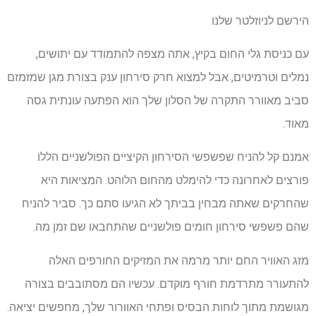
הירשם לניוזלטר שלנו
עם כניסת גלי החום בקיץ, אתה מצפה להתמודד עם יתושים,
נמלים וטרמיטים, אבל למצוא חרק סירחון ענק בצורת מגן שמזמזם
סביב מאוורר התקרה של הסלון שלך הוא הפתעה עונתית גסה
מאוד.
אמנם קל להניח שפשפשי הסירחון הקיציים הפולשניים הללו
פורצים לאחרונה כדי להימלט מהחום הלוהט. המציאות היא
שהחרקים שאתה מבחין בביתך לא הגיעו סתם כך. סביר להניח
שהם פשפשי סירחון חומים פולשניים שהתחבאו שם זמן מה.
מזג האוויר החם יותר מרמה את המזיקים החורפים האלה
להתעורר מתרדמת חורף מוקדם. עכשיו הם מסתובבים בצורה
מגושמת מתוך לוחות הבסיס ופתחי האוורור שלך, מחפשים יציאה.