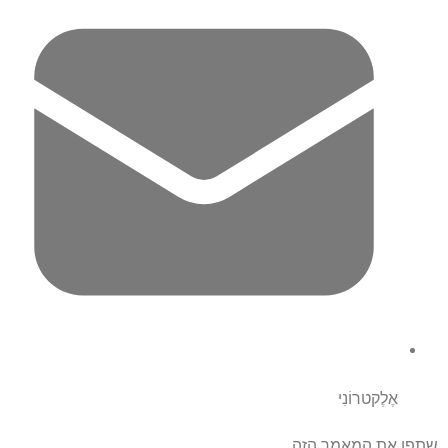
אֶלֶקטרוֹנִי
שתפו את המאמר הזה