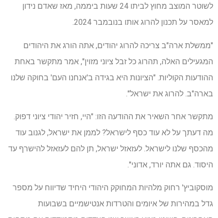
לשוטר המוצב מחוץ לביתו 24 שעות ביממה, מאז שאדם נידון
למאסר על תכנון להרוג אותו בנובמבר 2024.
"ממשלת ארה"ב צריכה להרוג יהודים, אתה הורג את היהודים
המגעילים האלה, תהרוג כל זבל ציוני מזוין", אמר מתקשר באחת
ההודעות הקוליות. "הציונות היא בגידה ב'אנחנו העם' בחוקה שלנו
בארה"ב. להרוג את ישראל".
מתקשר אחר השאיר את ההודעה הזו: "היי, חזיר יהודי ציוני דפוק.
מה דעתך על לא עוד כסף לישראל? לממן את ישראל, לגנוב עוד
מהכסף שלנו לישראל. לעזאזל ישראל, תן להם לעזאזל להישרף עד
היסוד. גם אתה יורד, אדוני".
מוסקוביץ' רחוק מלהיות המחוקק היהודי היחיד שדיווח על מספר
גדל במהירות של איומים והטרדות אנטישמיים בשבועות