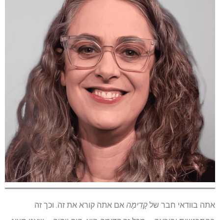
אתה בוודאי חבר של
קָדִימָה
אם אתה קורא את זה. וכך זה