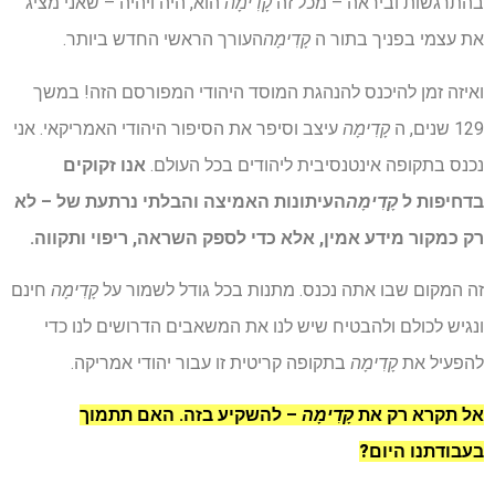
בהתרגשות וביראה – מכל זה
קָדִימָה
הוא, היה ויהיה – שאני מציג
את עצמי בפניך בתור ה
קָדִימָה
העורך הראשי החדש ביותר.
ואיזה זמן להיכנס להנהגת המוסד היהודי המפורסם הזה! במשך
129 שנים, ה
קָדִימָה
עיצב וסיפר את הסיפור היהודי האמריקאי. אני
נכנס בתקופה אינטנסיבית ליהודים בכל העולם.
אנו זקוקים
בדחיפות ל
קָדִימָה
העיתונות האמיצה והבלתי נרתעת של – לא
רק כמקור מידע אמין, אלא כדי לספק השראה, ריפוי ותקווה.
זה המקום שבו אתה נכנס. מתנות בכל גודל לשמור על
קָדִימָה
חינם
ונגיש לכולם ולהבטיח שיש לנו את המשאבים הדרושים לנו כדי
להפעיל את
קָדִימָה
בתקופה קריטית זו עבור יהודי אמריקה.
אל תקרא רק את
קָדִימָה
– להשקיע בזה.
האם תתמוך
בעבודתנו היום?