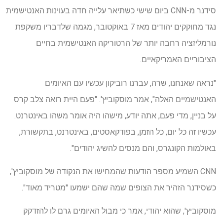
סידנר מ-CNN ביום שישי כשתיאר עלייה חדה בעוינות האנטישמית
נגד מחוקקים יהודים מאז 7 באוקטובר, מגמה שלדבריו משקפת
נורמליזציה רחבה יותר של הרטוריקה האנטישמית בחיים
הציבוריים האמריקאיים.
"נראה שאנחנו, שרה, עברנו רוביקון עכשיו עם האיומים
האנטישמיים האלה", אמר מוסקוביץ'. "פעם היית רואה צלב קרס
על בניין, מדי פעם, אתה יודע, מישהו היה אומר משהו באינטרנט.
עכשיו זה כל יום, כל הזמן, בפודקאסטים, באינטרנט, בתקשורת,
באולמות הקונגרס, והם מנסים להשיג יהודים".
CNN השמיע מספר הודעות שהמחישו את הנקודה של מוסקוביץ',
כשסידנר הזהיר את הצופים שמה שהם ישמעו "מטריד מאוד".
מוסקוביץ', שהוא יהודי, אמר כי מבול האיומים גרם לו להזדקק