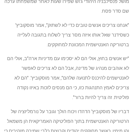
מושל פנסילבניה היהודי ג'וש שפירו שעות לאחר שמשפחתו ערכה
שם סדר פסח.
"אנחנו צריכים אנשים טובים כדי לא לשתוק", אמר מוסקוביץ'
כשסידנר שאל אותו איזה מסר צריך לשלוח בתגובה לעלייה
ברטוריקה האנטישמית המכוונת למחוקקים.
"יש אנשים בחוץ, אולי הם לא יסכימו עם מדיניות ארה"ב, אולי הם
לא אוהבים מנהיג של מדינה, אבל הם לא צריכים לאפשר
לאנטישמים להיכנס לתנועה שלהם", אמר מוסקוביץ'. "הם לא
צריכים לאמץ התנהגות כזו, כי הם מנסים לזכות באיזו נקודה
פוליטית. זה צריך להיות ברור".
דבריו של מוסקוביץ' הדהדו ויכוח הולך וגובר על נורמליזציה של
הרטוריקה האנטישמית בתוך הפוליטיקה האמריקאית הן משמאל
והן מימין, כאשר מחוקקים יהודים וקבוצות כלבי שמירה מזהירים כי