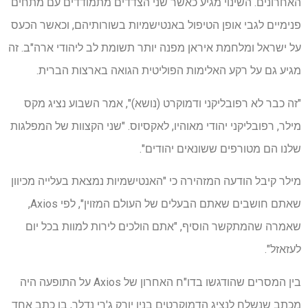
האחרונים. השינוי מגיע כאשר שני הצדדים מתמודדים עם מתחים
פנימיים לגבי אופן הטיפול באנטישמיות בשורותיהם, וכאשר הכעס
על ישראל ומלחמת איראן מפנה יותר תשומת לב ליהודי ארה"ב. זה
מגיע גם על רקע האלימות הפוליטית הגואה בארצות הברית.
"זה כבר לא רפובליקני ודמוקרט (נושא)", אמר השבוע נציג מקס
מילר, רפובליקני יהודי מאוהיו, לאקסיוס. "שני הקצוות של המפלגות
שלנו הם מטורפים ששונאים יהודים".
מילר קיבל הודעה המזהירה כי "האנטישמיות נמצאת בעלייה מכיוון
שאתם חושבים שאתם הבעלים של העולם המזוין", לפי Axios,
שאמרה שהמתקשר הוסיף, "אתם הולכים לירות למוות בכל יום
לעזאזל".
בין המסרים שהודגשו בדו"ח האחרון של Axios על התופעה היה
מכתב שנשלח לנציג הדמוקרטים בניו יורק ג'רי נדלר, בו כתב אחד