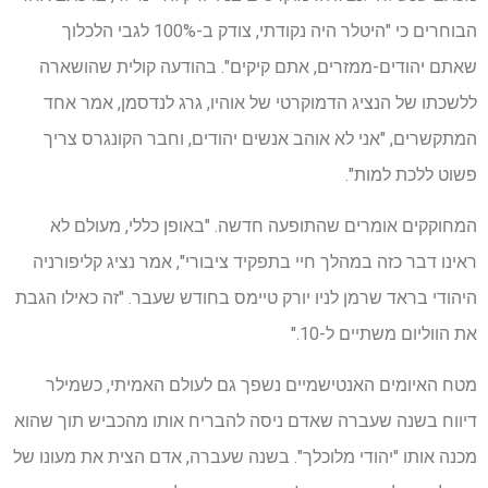
הבוחרים כי "היטלר היה נקודתי, צודק ב-100% לגבי הלכלוך
שאתם יהודים-ממזרים, אתם קיקים". בהודעה קולית שהושארה
ללשכתו של הנציג הדמוקרטי של אוהיו, גרג לנדסמן, אמר אחד
המתקשרים, "אני לא אוהב אנשים יהודים, וחבר הקונגרס צריך
פשוט ללכת למות".
המחוקקים אומרים שהתופעה חדשה. "באופן כללי, מעולם לא
ראינו דבר כזה במהלך חיי בתפקיד ציבורי", אמר נציג קליפורניה
היהודי בראד שרמן לניו יורק טיימס בחודש שעבר. "זה כאילו הגבת
את הווליום משתיים ל-10."
מטח האיומים האנטישמיים נשפך גם לעולם האמיתי, כשמילר
דיווח בשנה שעברה שאדם ניסה להבריח אותו מהכביש תוך שהוא
מכנה אותו "יהודי מלוכלך". בשנה שעברה, אדם הצית את מעונו של