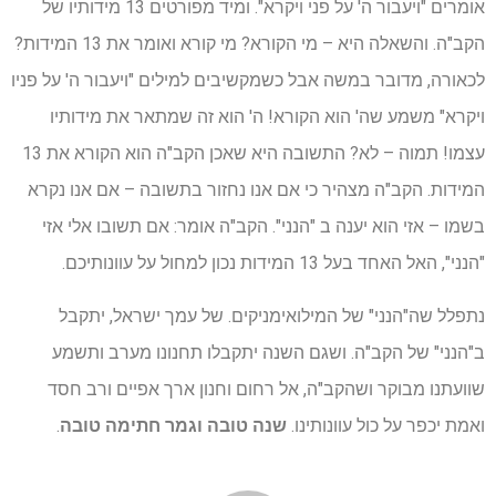
אומרים "ויעבור ה' על פני ויקרא". ומיד מפורטים 13 מידותיו של
הקב"ה. והשאלה היא – מי הקורא? מי קורא ואומר את 13 המידות?
לכאורה, מדובר במשה אבל כשמקשיבים למילים "ויעבור ה' על פניו
ויקרא" משמע שה' הוא הקורא! ה' הוא זה שמתאר את מידותיו
עצמו! תמוה – לא? התשובה היא שאכן הקב"ה הוא הקורא את 13
המידות. הקב"ה מצהיר כי אם אנו נחזור בתשובה – אם אנו נקרא
בשמו – אזי הוא יענה ב "הנני". הקב"ה אומר: אם תשובו אלי אזי
"הנני", האל האחד בעל 13 המידות נכון למחול על עוונותיכם.
נתפלל שה"הנני" של המילואימניקים. של עמך ישראל, יתקבל
ב"הנני" של הקב"ה. ושגם השנה יתקבלו תחנונו מערב ותשמע
שוועתנו מבוקר ושהקב"ה, אל רחום וחנון ארך אפיים ורב חסד
ואמת יכפר על כול עוונותינו.
שנה טובה וגמר חתימה טובה
.