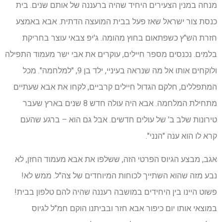
מנחה במנין הצעירים היחיד שהיה ברעננה של אותם שנים. בית
כנסת צור ישראל שאז פעל בבית המועצה הדתית. אבא באמצע
חזרת הש"ץ כשפתאום בחוץ מהומה. ג'יפ צבאי עוצר בחריקת
בלמים. נכנסים מספר חיילים, עוקרים את אבי ישר מעמוד התפילה
ולוקחים אותו אל מה שנראה בעיניי, ילד בן 9, "למלחמה". מכל
המתפללים, חלקם הגדול חיילים קרביים, לקחו את אבא שעתיים
מתחילת המלחמה. אבא היה עולה חדש 8 שנים בארץ שעבר
טירונות שלב ב' של עולים חדשים. אבל גם הוא – ברגע שהעם
קרא לו הוא ענה "הנני".
אגב, מבצע הגיוס הפרטי הזה, ששלפו את אבא מעמוד החזן, לא
נבע מזה שהוא השתייך לכוחות המיוחדים של צה"ל. ממש לא!
פשוט היינו בין היחידים במושבה רעננה שהיה להם טלפון בבית!
במוצאי אותו יום כיפור אבא חזר ובביתנו הוקם חמ"ל לגיוס