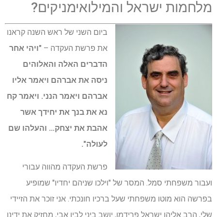
מלחמות ישראל והמילואימניקים?
ביום השני של ראש השנה קראנו
את פרשת העקדה –
"ויהי אחר
הדברים האלה והאלוהים
ניסה את אברהם ויאמר אליו
אברהם ויאמר הנני. ויאמר קח
נא את בנך את יחידך אשר
אהבת את יצחק… והעלהו שם
לעולה".
פרשת העקדה מהווה עבורי
ועבור משפחתי סמל. המסר של "וילכו שניהם יחדיו" שמופיע
בפרשה הוא מוטו משפחתי שעל ברכיו חונכתי. אני זוכר את הזיידי
שלי, הרב אליהו ישראל פרידמן, יושב ביני לבין אבי, מחזיק את ידינו