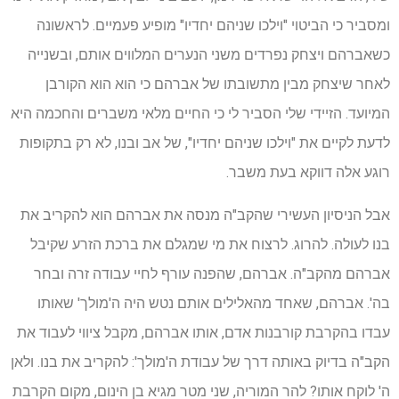
ומסביר כי הביטוי "וילכו שניהם יחדיו" מופיע פעמיים. לראשונה
כשאברהם ויצחק נפרדים משני הנערים המלווים אותם, ובשנייה
לאחר שיצחק מבין מתשובתו של אברהם כי הוא הוא הקורבן
המיועד. הזיידי שלי הסביר לי כי החיים מלאי משברים והחכמה היא
לדעת לקיים את "וילכו שניהם יחדיו", של אב ובנו, לא רק בתקופות
רוגע אלה דווקא בעת משבר.
אבל הניסיון העשירי שהקב"ה מנסה את אברהם הוא להקריב את
בנו לעולה. להרוג. לרצוח את מי שמגלם את ברכת הזרע שקיבל
אברהם מהקב"ה. אברהם, שהפנה עורף לחיי עבודה זרה ובחר
בה'. אברהם, שאחד מהאלילים אותם נטש היה ה'מולך' שאותו
עבדו בהקרבת קורבנות אדם, אותו אברהם, מקבל ציווי לעבוד את
הקב"ה בדיוק באותה דרך של עבודת ה'מולך': להקריב את בנו. ולאן
ה' לוקח אותו? להר המוריה, שני מטר מגיא בן הינום, מקום הקרבת