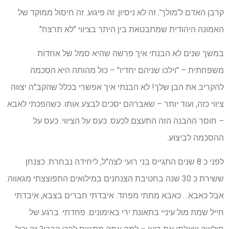
קרבן האדם ל'מולך'. זה לא ניסיון. זה פיגוע. זה חיסול ממוקד של
האמונה היהודית שמתבטאת בין היתר בציווי "לא תרצח".
במשך שנים לא הבנתי איך פרשה שהיא סמל של אחדות
משפחתית – "וילכו שניהם יחדיו" – כול מהותה היא הסכמה
להקריב את הבן שלך! לא הבנתי איך אפשרי בכלל שהקב"ה יצווה
ציווי כזה, ועוד יותר – שאברהם יסכים לבצע אותו. כשהפכתי לאבא
– חוסר ההבנה הזה התעצם לכעס. כעס על הציווי. כעס על
ההסכמה לביצוע.
לפני כ 8 שנים התגייס בני רועי לצה"ל, ליחידה נבחרת. כצנחן
ששירת כ 30 שנה בחטיבת הצנחנים במילואים התפוצצתי מגאווה.
אבל כאבא… כאבא מתתי מפחד. איבדתי חברים בצבא, איבדתי
חייל שמת מול עיניי בתאונת ירי באימונים. פחדתי. ברגע של