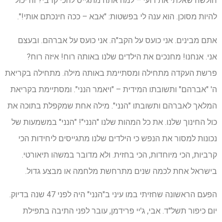
חולשה שאלתי את רועי – למה אתה מתגייס להכי קרבי? זה יכול
להיות מסוכן. הוא ענה לי בפשטות: "אבא – ככה חינכתם אותי!".
אתם מבינים. אני כועס על הקב"ה. אני כועס על אברהם. ובעצם
אני. אנחנו! מחנכים את הילדים שלנו באותה רוח! איזה רוח?
פרשת העקדה מתחילה ומסתיימת באותה מילה. מתחילה בקריאת
ה' "אברהם" ותשובתו המידית – "ויאמר הנני". ומסתיימת בקריאת
המלאך לאברהם ותשובתו "הנני". מילה אחת שמקפלת בתוכה את
כול החינוך שלנו. את כל המהות שלנו "הנני"! "הנני" במשמעות של
נכונות למסור את הנפש כי הילדים שלנו מתגייסים ליחידות הכי
קרביות, הכי מיוחדות, הכי בחזית. ולא מדובר במשהו תיאורטי.
בישראל אחת לכמה שנים מתרחשת מלחמה או מבצע גדול.
הפעם הראשונה שחזיתי במו עיני ב"הנני" היה לפני 47 שנה בדיוק.
יום כיפור תשל"ד. אבי, ג'יי פרידמן, עובר לפני התיבה בתפילת