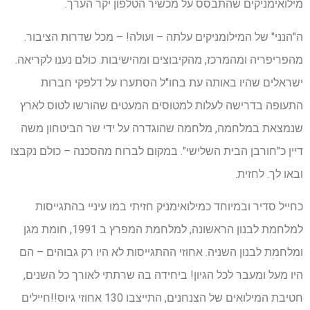
מילואימניקים שהתבסס על מכשיר הטלפון יקר הערך.
ה"הנני" של המילומניקים עלתה – ועולה! – מכל שדרות הציבור.
מהפריפריה ומהמרכז, מהקיבוצים ומהישיבות. כולם נענו לקריאה.
ישראלים שהיו באותה עת בחו"ל הסתערו על דלפקי חברות
התעופה בדרישה לעלות למטוסים המעטים שהורשו לטוס לארץ
שנמצאת במלחמה, מלחמה שהוגדרה על ידי שר הביטחון משה
דיין כ"חורבן הבית השלישי". במקום לברוח מהסכנה – כולם נקבצו
ובאו לך. לחזית.
כחייל סדיר ובמיוחד כמילואימניק חזיתי במו עיניי בהתגייסות
למלחמת לבנון הראשונה, למלחמת המפרץ ב 1991, חומת מגן
ומלחמת לבנון השניה. אחוזי ההתגייסות לא היו רק גבוהים – הם
היו מעל ומעבר לכל הגיון! ביחידה בה שרתתי לאורך כל השנים,
חטיבת המילואים של הצנחנים, התייצבו 130 אחוזי גיוס!!חיילים