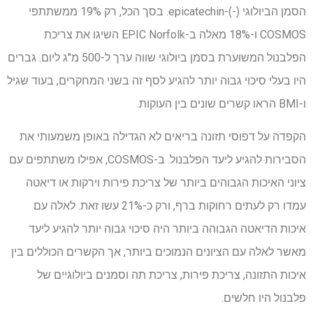
הסמן הביולוגי (-)-epicatechin. בסך הכל, רק 19% ממשתתפי
COSMOS ו-18% מאלה ב-EPIC Norfolk השיגו את צריכת
הפלבנול המשוערת בסמן ביולוגי שווה ערך ל-500 מ"ג ליום. גברים
היו בעלי סיכוי גבוה יותר להגיע לסף זה בשני המחקרים, בעוד שגיל
ו-BMI הראו קשרים שונים בין העוקות.
הקפדה על דפוסי תזונה בריאים לא הגדילה באופן משמעותי את
הסבירות להגיע ליעד הפלבנול. ב-COSMOS, אפילו משתתפים עם
ציוני האיכות הגבוהים ביותר של צריכת פירות וירקות או דיאטה
עמדו רק לעתים רחוקות ברף, ורק כ-21% עשו זאת. לאלה עם
איכות הדיאטה הגבוהה ביותר היה סיכוי גבוה יותר להגיע ליעד
מאשר לאלה עם הציונים הנמוכים ביותר, אך הקשרים הכוללים בין
איכות התזונה, צריכת פירות, צריכת תה וסמנים ביולוגיים של
פלבנול היו חלשים.