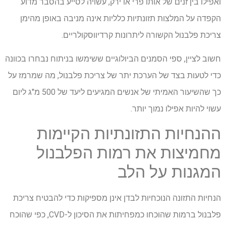
ואפילו בין זנים של אותו פרי או ירק, עשויה לסייע בהסבר מדוע
הקפדה על המלצות תזונתיות כלליות אינה מניבה באופן מהימן
צריכת פלבנול הקשורה ליתרונות קרדיווסקולריים.
חשוב לציין, ספי הסמנים הביולוגיים ששימשו בניתוח נבחרו בכוונה
כדי לטעות בצד של הערכת יתר של צריכת פלבנול, מה שמרמז על
כך שהשיעור האמיתי של אנשים המגיעים ליעד של 500 מ"ג ליום
עשוי להיות אפילו נמוך יותר.
ההנחיות התזונתיות הקיימות
מחמיצות את רמות הפלבנול
המגנות על הלב
הנחיות התזונה הנוכחיות לבדן אינן מספיקות כדי להבטיח צריכת
פלבנול ברמות שהוכחו כמפחיתות את הסיכון ל-CVD, כפי שהוכח