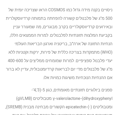
ניסויים בקנה מידה גדול כמו COSMOS הראו שצריכה יומית של
500 מ"ג של פלבנולים קשורה להפחתה בתמותה קרדיווסקולרית
ובאירועים קרדיווסקולריים בקרב מבוגרים, מה שמעורר עניין
בקביעת המלצות תזונתיות לפלבנולים. למרות הממצאים הללו,
הנחיות התזונה של ארה"ב, בריטניה וארגון הבריאות העולמי
(WHO) מתמקדות בצריכה כללית של פירות, ירקות וקטניות ללא
יעדי פלבנול ספציפיים. למרות שמומחים ממליצים על 400-600
מ"ג של פלבנולים מדי יום לבריאות קרדיומטבולית, עדיין לא ברור
אם ההנחיות הנוכחיות משיגות כמויות אלו.
סמנים ביולוגיים תזונתיים מאומתים, כגון 5-(3',4'-
dihydroxyphenyl)-γ-valerolactone מטבוליטים (gVLMB)
ומטבוליטים (-)-epicatechin הקשורים מבחינה מבנית (SREMB),