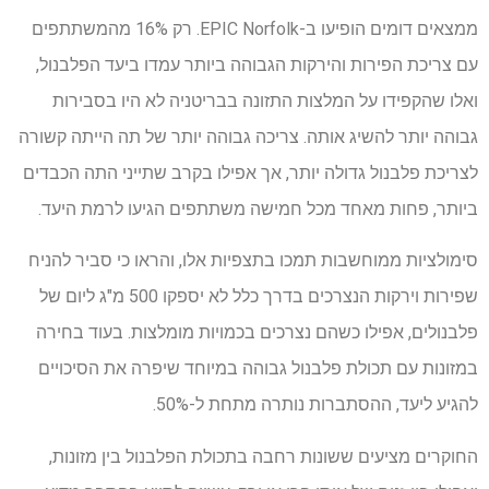
ממצאים דומים הופיעו ב-EPIC Norfolk. רק 16% מהמשתתפים
עם צריכת הפירות והירקות הגבוהה ביותר עמדו ביעד הפלבנול,
ואלו שהקפידו על המלצות התזונה בבריטניה לא היו בסבירות
גבוהה יותר להשיג אותה. צריכה גבוהה יותר של תה הייתה קשורה
לצריכת פלבנול גדולה יותר, אך אפילו בקרב שתייני התה הכבדים
ביותר, פחות מאחד מכל חמישה משתתפים הגיעו לרמת היעד.
סימולציות ממוחשבות תמכו בתצפיות אלו, והראו כי סביר להניח
שפירות וירקות הנצרכים בדרך כלל לא יספקו 500 מ"ג ליום של
פלבנולים, אפילו כשהם נצרכים בכמויות מומלצות. בעוד בחירה
במזונות עם תכולת פלבנול גבוהה במיוחד שיפרה את הסיכויים
להגיע ליעד, ההסתברות נותרה מתחת ל-50%.
החוקרים מציעים ששונות רחבה בתכולת הפלבנול בין מזונות,