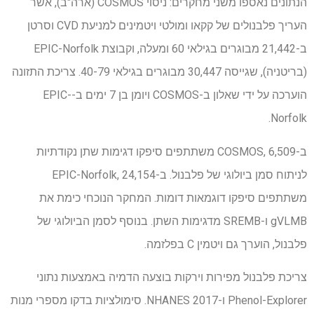
הנתונים נאספו משני מחקרים: ניסוי COSMOS (ארה"ב), אשר
העריך פלבנולים של קקאו ומולטי ויטמינים למניעת CVD וסרטן
ב-21,442 מבוגרים בגילאי 60 ומעלה, וקבוצת EPIC-Norfolk
(בריטניה), שגייסה 30,447 מבוגרים בגילאי 40-79. צריכת התזונה
הוערכה על ידי שאלון ב-COSMOS ויומן בן 7 ימים ב-EPIC-
Norfolk.
ב-COSMOS, 6,509 משתתפים סיפקו דגימות שתן נקודתיות
לניתוח סמן ביולוגי של פלבנול. ב-EPIC-Norfolk, 24,154
משתתפים סיפקו דוגמאות דומות. המחקר הנוכחי כימת את
gVLMB ו-SREMB מדגימות השתן. בנוסף לסמן הביולוגי של
פלבנול, הוערך גם ויטמין C בפלזמה.
צריכת פלבנול מפירות וירקות בוצעה הדמיה באמצעות נתוני
Phenol-Explorer ו-2017 NHANES. סימולציות בדקו מספרי מנות