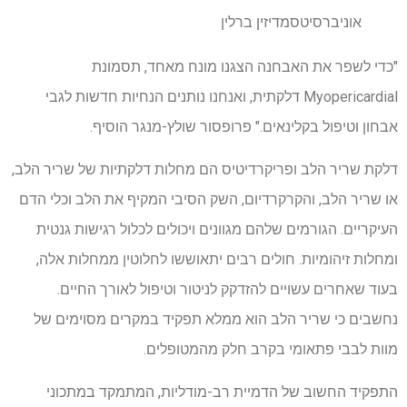
אוניברסיטסמדיזין ברלין
"כדי לשפר את האבחנה הצגנו מונח מאחד, תסמונת
Myopericardial דלקתית, ואנחנו נותנים הנחיות חדשות לגבי
אבחון וטיפול בקלינאים." פרופסור שולץ-מנגר הוסיף.
דלקת שריר הלב ופריקרדיטיס הם מחלות דלקתיות של שריר הלב,
או שריר הלב, והקרקרדיום, השק הסיבי המקיף את הלב וכלי הדם
העיקריים. הגורמים שלהם מגוונים ויכולים לכלול רגישות גנטית
ומחלות זיהומיות. חולים רבים יתאוששו לחלוטין ממחלות אלה,
בעוד שאחרים עשויים להזדקק לניטור וטיפול לאורך החיים.
נחשבים כי שריר הלב הוא ממלא תפקיד במקרים מסוימים של
מוות לבבי פתאומי בקרב חלק מהמטופלים.
התפקיד החשוב של הדמיית רב-מודליות, המתמקד במתכוני