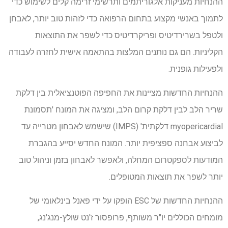
ההנחיות מעניקות אלגוריתמים ותרשימי זרימה קלים לשימוש כדי
לתמוך באנשי מקצוע בתחום הרפואה כדי לזהות טוב יותר, לאבחן
ולטפל בשרירדיטיס ופריקרדיטיס כדי לשפר את התוצאות
הקליניות. הם גם נותנים המלצות בהתאמה אישית לחזרה לעבודה
ולפעילות גופנית.
ההנחיות החדשות מציינות את החפיפה הפוטנציאלית בין דלקת
שריר הלב לבין דלקת קרום הלב, ומציגה את המונח 'תסמונת
myopericardial דלקתית' (IMPS) שישמש לאבחון מטרייה עד
לביצוע אבחנה ספציפית יותר. המונח החדש יסייע בהגברת
המודעות לספקטרום המחלה, ולאפשר לאבחון בזמן וניהול טוב
יותר לשפר את תוצאות המטופלים.
ההנחיות החדשות של ESC הופקו על ידי פאנל בינלאומי של
מומחים הכוללים יו"ר משותף, פרופסור ז'נט שולץ-מנג'נג,