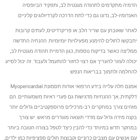
הדמיה מתקדמים לתהודה מגנטית לב, ותפקיד הביופסיה
האנדומיו-לב, נדונו גם כדי לתת הדרכה לקרדיולוגים קליניים.
לאחר שאובחן עם שריר הלב או פריקרדיטיס, לעתים קרובות
יתבקשו לחולים להימנע מפעילויות יומיומיות. ההנחיה החדשה
ממליצה כאשר בדיקות נוספות, כגון הדמיית תהודה מגנטית לב,
יכולה לעזור להעריך אם רצוי לחזור להתעמל ולעבוד. זה יכול לסייע
להחלמה ולתמוך בבריאות הנפש.
אמנם חלה עלייה בידע הרפואי אודות תסמונת Myopericardial
דלקתית, אך ההנחיות מדגישות גם פערי ראיות משמעותיים. הם
מזהים צורך במחקרים רב-מרכילים פרוספקטיביים גדולים יותר
בקנה מידה גדול עם מדדי תוצאה מוגדרים מראש. יש צורך
במחקר חדש במיוחד כדי להבין כיצד לטפל בצורה הטובה ביותר
עם אנשים עם מצבים כרוניים וקבוצות חולים ספציפיות כמו ילדים,