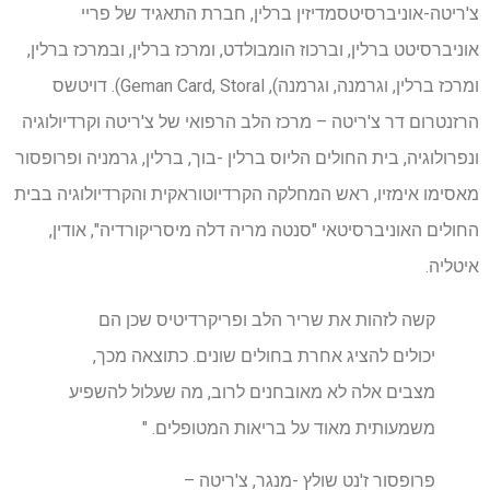
צ'ריטה-אוניברסיטסמדיזין ברלין, חברת התאגיד של פריי
אוניברסיטט ברלין, וברכוז הומבולדט, ומרכז ברלין, ובמרכז ברלין,
ומרכז ברלין, וגרמנה, וגרמנה), Geman Card, Storal). דויטשס
הרזנטרום דר צ'ריטה – מרכז הלב הרפואי של צ'ריטה וקרדיולוגיה
ונפרולוגיה, בית החולים הליוס ברלין -בוך, ברלין, גרמניה ופרופסור
מאסימו אימזיו, ראש המחלקה הקרדיוטוראקית והקרדיולוגיה בבית
החולים האוניברסיטאי "סנטה מריה דלה מיסריקורדיה", אודין,
איטליה.
קשה לזהות את שריר הלב ופריקרדיטיס שכן הם
יכולים להציג אחרת בחולים שונים. כתוצאה מכך,
מצבים אלה לא מאובחנים לרוב, מה שעלול להשפיע
משמעותית מאוד על בריאות המטופלים. "
פרופסור ז'נט שולץ -מנגר, צ'ריטה –