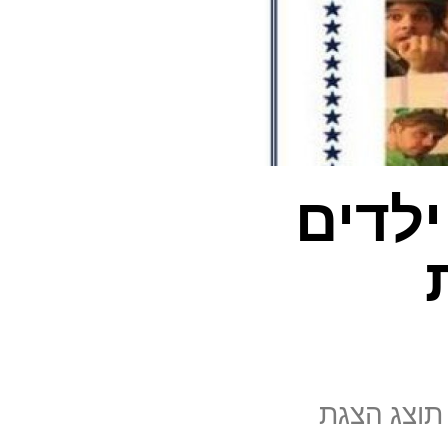
לדים
שני, איסרו חג שבועות, ז' סיוון, ה- 21/5 בשעה 11:00, תוצג הצגת