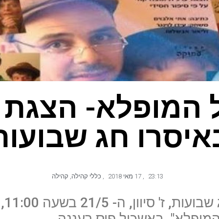
 המופלא- הצגת י
איסרו חג שבועות
23:13
,
17 מאי 2018
,
כללי קהילה
,
קהילה
ביום 
המופלא", באשכול פיס רעננה.