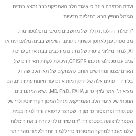
ועדת הכתיבה ציינה כי איגוד הלב האמריקני כבר נמצא בחזית
הגידול הנפיץ הבא בתגליות מדעיות.
"היכולת ההולכת וגדלה של מחשבים מסיביים ופלטפורמות
מבוססות ענן לאחסן ולשתף נתונים, השימוש בבינה מלאכותית או
AI, לנתח מיליוני פיסות של נתונים מורכבים בבת אחת, עריכת
גנים עם טכנולוגיות כמו CPISPR, היכולת לקחת תאי הדם של
האדם עצמו ומחדשים אותם להעתקים של תאי הלב שהיו לו
בלידה – סוגים אלה של התקדמות אינם עוד חזונות עתידניים, הם
מציאות", אמר ג'וזף סי וו, MD, Ph.D., FAHA, נשיא המתנדבים
הנוכחי של איגוד הלב האמריקאי, מנהל המכון הקרדיווסקולרי של
סטנפורד ופרופסור סיימון ה. שטרצר לרפואה ורדיולוגיה בבית
הספר לרפואה בסטנפורד. "הם עוזרים לנו להרחיב את היכולות
שלנו מעבר למחקר המסורתי כדי ללמוד יותר וללמוד מהר יותר.