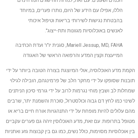
חכמים ושעונים. עם זאת, למרות ההישגים המדהימים
הללו, אפילו עם הידע של היום, נותרו פערים, במיוחד
בהבטחת נגישות לשירותי בריאות וטיפול איכותי
לאנשים באוכלוסיות מגוונות ותת-ייצוג".
Mariell Jessup, MD, FAHA, סגנית יו"ר ועדת הכתיבה
המייעצת וקצין המדע והרפואה הראשי של האגודה
הקמת מדע האוכלוסיה, אולי המיוצגת בצורה הטובה ביותר על ידי
תובנות שסופקו על ידי מחקר הלב של פרמינגהם, הובילה לגילוי
שמחלות לב ושבץ מוחי נגרמות לרוב על ידי גורמי סיכון הניתנים
לשינוי כמו לחץ דם גבוה וכולסטרול, סוכרת והשמנת יתר, שרבים
מהם עלולים להיות מופחת על ידי התנהגויות אורח חיים בריא או
מטופל בתרופות. עם זאת, מדע האוכלוסין זיהה גם פערים עקביים
בין אוכלוסיות מסוימות, כולל נשים, כמו גם בין קבוצות גזע ואתניות