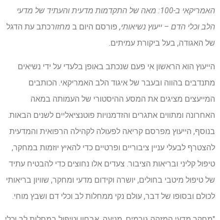
האמריקאי ב-100: מאה של התקדמות מדעית והעתיד של מדעי
הלב וכלי הדם – ייעוץ נשיאותי,
פורסם היום ב
מחזור
כתב עת הדגל
של האגודה, בעל ביקורת עמיתים.
הייעוץ הוא הראשון אי פעם שנכתב באופן בלעדי על ידי נשיאים
מתנדבים בהווה ובעבר של איגוד הלב האמריקאי. הכותבים
המייעצים מציגים את המסע ההיסטורי של העמותה במאה
האחרונה ומתווים אתגרים והזדמנויות פוטנציאליים לשנים הבאות.
בנוסף, הייעוץ מפרסם קריאה לפעולה לקהילה הרפואית והמדעית
להצטרף לבעלי עניין ציבוריים ופרטיים כדי להאיץ יוזמות במחקר,
טיפול קליני ובריאות הציבור. צעדים אלו נחוצים כדי להבטיח עתיד
של טיפול מיטבי בחולים, יושרה וקידום מדעי ומחקר, שוויון בריאותי
לכולם ובסופו של דבר, עולם נקי ממחלות לב וכלי דם ושבץ מוחי.
"מחקר מדעי המזהה גורמים, מניעה, אבחון וטיפול במחלות לב וכלי