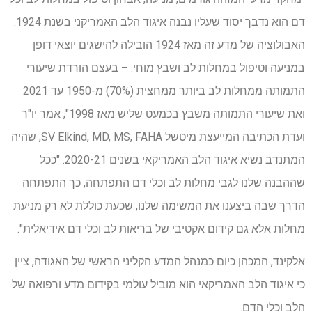
דם הוא נדבך יסוד שעליו נבנה איגוד הלב האמריקני בשנת 1924.
האבולוציה של מדע זה מאז 1924 הובילה להישגים יוצאי דופן
במניעה וטיפול במחלות לב ושבץ מוחי. – בעצם הורדת שיעורי
התמותה ממחלות לב ביותר ממחצית (70%) מ-1950 עד 2021
ואת שיעורי התמותה משבץ בכמעט שליש מאז 1998", אמר יו"ר
ועדת הכתיבה המייעצת מיטשל SV Elkind, MD, MS, FAHA, שהיה
המתנדב נשיא איגוד הלב האמריקאי בשנים 2020-21. "ככל
שההבנה שלנו לגבי מחלות לב וכלי דם התפתחה, כך התפתחה
הדרך שבה ביצענו את המשימה שלנו, שכעת כוללת לא רק מניעת
מחלות אלא גם קידום אקטיבי של בריאות לב וכלי דם אידיאלית".
אלקינד, המכהן כיום כמנהל המדע הקליני הראשי של האגודה, ציין
כי איגוד הלב האמריקאי הוא מוביל עולמי בקידום מדע ורפואה של
הלב וכלי הדם.