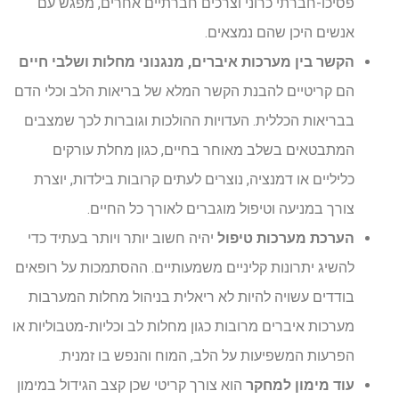
פסיכו-חברתי כרוני וצרכים חברתיים אחרים, מפגש עם
אנשים היכן שהם נמצאים.
הקשר בין מערכות איברים, מנגנוני מחלות ושלבי חיים
הם קריטיים להבנת הקשר המלא של בריאות הלב וכלי הדם
בבריאות הכללית. העדויות ההולכות וגוברות לכך שמצבים
המתבטאים בשלב מאוחר בחיים, כגון מחלת עורקים
כליליים או דמנציה, נוצרים לעתים קרובות בילדות, יוצרת
צורך במניעה וטיפול מוגברים לאורך כל החיים.
הערכת מערכות טיפול
יהיה חשוב יותר ויותר בעתיד כדי
להשיג יתרונות קליניים משמעותיים. ההסתמכות על רופאים
בודדים עשויה להיות לא ריאלית בניהול מחלות המערבות
מערכות איברים מרובות כגון מחלות לב וכליות-מטבוליות או
הפרעות המשפיעות על הלב, המוח והנפש בו זמנית.
עוד מימון למחקר
הוא צורך קריטי שכן קצב הגידול במימון