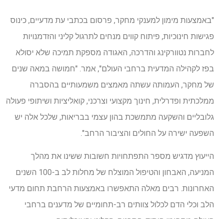
"באמצעות מימון למענקי מחקר, פרסום בכתבי עת מדעיים, כינוס
פגישות חינוכיות, פיתוח קווים מנחים לתרגול קליני והזדמנויות
לחברות נטוורקינג והדרכה, האגודה מספקת תמיכה שלא יסולא
בפז לקהילה המדעית ברחבי העולם", אמר. "חמושה במאה שנים
של מחקר, העמותה עשתה מאמצים משמעותיים בהסברה
ממלכתית ופדרלית, חינוך מקצועי וצרכני, קואליציות ושיתופי פעולה
גלובליים והשקעה מתמשכת בהון עצמי בבריאות, שלכל אלה יש
השפעה ישירה על החולים והציבור הרחב".
הייעוץ מדגיש מספר התפתחויות חשובות ששינו את מהלך
המניעה, האבחון והטיפול המוצלח של מחלות לב ב-100 השנים
האחרונות. רבים מאלה התאפשרו באמצעות הרחבת תחום מדעי
הלב וכלי הדם לכלול צוותים רב-תחומיים של מדענים ברחבי