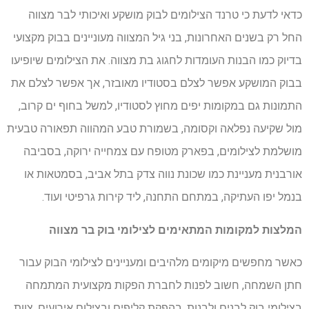
כדאי לדעת כי טרנד הצילומים לבוק מושקע ואיכותי לבר מצווה
החל רק בשנים האחרונות, בני גיל המצווה מעוניינים בבוק מקצועי
בדיוק כמו הבנות העומדות לחגוג בת מצווה. את הצילומים שיופיעו
בבוק המושקע אפשר לצלם בסטודיו מאובזר, אך אפשר לצלם את
התמונות גם במקומות יפים מחוץ לסטודיו, למשל בחוף ים קרוב,
מול שקיעה נפלאה וקסומה, בשמורת טבע המהווה תפאורה טבעית
מושלמת לצילומים, בפארק מטופח עם צמחייה ירוקה, בסביבה
אורבנית מעניינת כמו שכונת נווה צדק בתל אביב, בסמטאות או
בנמל יפו העתיקה, במתחם התחנה, ליד קירות גרפיטי ועוד.
המלצות למקומות המתאימים לצילומי בוק בר מצווה
כאשר מחפשים מיקומים מלהיבים ומעניינים לצילומי הבוק עבור
חתן השמחה, חשוב לפנות לחברת הפקות מקצועית המתמחה
בצילומי בוק לבנים ולבנות, בהפקת קליפים ובצילום אירועים. צוות