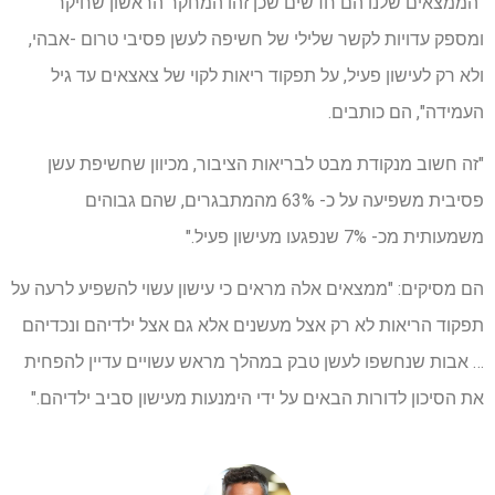
"הממצאים שלנו הם חדשים שכן זהו המחקר הראשון שחיקר
ומספק עדויות לקשר שלילי של חשיפה לעשן פסיבי טרום -אבהי,
ולא רק לעישון פעיל, על תפקוד ריאות לקוי של צאצאים עד גיל
העמידה", הם כותבים.
"זה חשוב מנקודת מבט לבריאות הציבור, מכיוון שחשיפת עשן
פסיבית משפיעה על כ- 63% מהמתבגרים, שהם גבוהים
משמעותית מכ- 7% שנפגעו מעישון פעיל."
הם מסיקים: "ממצאים אלה מראים כי עישון עשוי להשפיע לרעה על
תפקוד הריאות לא רק אצל מעשנים אלא גם אצל ילדיהם ונכדיהם
… אבות שנחשפו לעשן טבק במהלך מראש עשויים עדיין להפחית
את הסיכון לדורות הבאים על ידי הימנעות מעישון סביב ילדיהם."