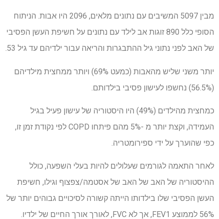
מבין 5097 המשיבים עם נתונים מלאים, 2096 היו אבות. הניתוח
הסופי כלל 890 זוגות אב לילד עם נתונים על חשיפת העשן הפסיבי
של האב לפני נתוני גיל ההתבגרות והריאה עבור ילדיהם עד גיל 53.
יותר משני שליש מהאבות (כמעט 69%) ויותר ממחצית מילדיהם
(56.5%) נחשפו לעישון פסיבי בילדותם.
כמחצית מהילדים (49%) היו היסטוריה של עישון פעיל בגיל
העמידה, וקצת יותר מ -5% מהם פיתחו COPD לפי נקודת זמן זו,
כפי שהוערך על ידי ספירומטריה.
לאחר התאמה לגורמים שעלולים להיות בעלי השפעה, כולל
ההיסטוריה של האב של האב של אסטמה/צפצוף וגילו, חשיפת
העשן הפסיבי שלו בילדותו הייתה קשורה לסיכויים גבוהים יותר של
56% לממוצע FEV1, אך לא FVC, לאורך אורך החיים של ילדיו.