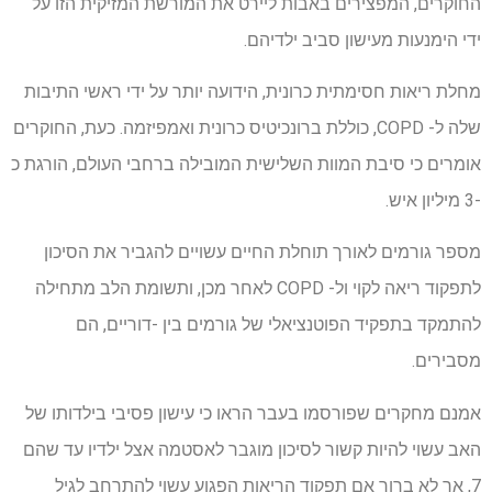
החוקרים, המפצירים באבות ליירט את המורשת המזיקית הזו על
ידי הימנעות מעישון סביב ילדיהם.
מחלת ריאות חסימתית כרונית, הידועה יותר על ידי ראשי התיבות
שלה ל- COPD, כוללת ברונכיטיס כרונית ואמפיזמה. כעת, החוקרים
אומרים כי סיבת המוות השלישית המובילה ברחבי העולם, הורגת כ
-3 מיליון איש.
מספר גורמים לאורך תוחלת החיים עשויים להגביר את הסיכון
לתפקוד ריאה לקוי ול- COPD לאחר מכן, ותשומת הלב מתחילה
להתמקד בתפקיד הפוטנציאלי של גורמים בין -דוריים, הם
מסבירים.
אמנם מחקרים שפורסמו בעבר הראו כי עישון פסיבי בילדותו של
האב עשוי להיות קשור לסיכון מוגבר לאסטמה אצל ילדיו עד שהם
7, אך לא ברור אם תפקוד הריאות הפגוע עשוי להתרחב לגיל