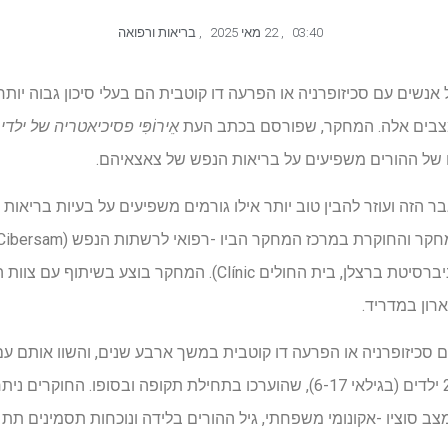
03:40
,
22 מאי 2025
,
בריאות ורפואה
נשים עם סכיזופרניה או הפרעה דו קוטבית הם בעלי סיכון גבוה יותר
מצבים אלה. המחקר, שפורסם בכתב העת
אֵירוֹפִּי
פסיכיאטריה של ילדי
ם של ההורים משפיעים על בריאות הנפש של צאצאיהם.
הזה ועוזר להבין טוב יותר אילו גורמים משפיעים על בעיות בריאות ה
הבריאות של האוניברסיטה באוניברסיטת ברצלן, בית החולים Clínic). ה
ארון במדריד.
ם סכיזופרניה או הפרעה דו קוטבית במשך ארבע שנים, והשוו אותם ע
פתולוגיות אלה. המחקר כלל 238 ילדים (בגילאי 6-17), שהוערכו בתחילת תקופה ובס
מצב סוציו -אקונומי משפחתי, גיל ההורים בלידה ונוכחות תסמינים תת 