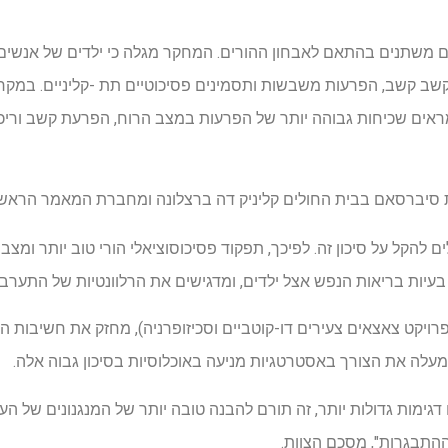
ם משתנים בהתאם לאבחון ההורים. המחקר מגלה כי ילדים של אנשים 
קשב קשב, הפרעות משבשות ותסמינים פסיכוטיים תת -קליניים. במקר
ראים שכיחות גבוהה יותר של הפרעות במצב הרוח, הפרעת קשב וריכוז
 סיברסאם בבית החולים קליניק דה ברצלונה ומחברת המאמר הראש
להקל על סיכון זה. לפיכך, תפקוד פסיכוסוציאלי הורי טוב יותר ומצב סו
 בעיות בריאות הנפש אצל ילדים, ומדגישים את הרלוונטיות של התערב
ויקט צאצאים צעירים דו-קוטביים וסכיזופרניה), מחזק את חשיבות ה
עלה את הצורך באסטרטגיות מניעה באוכלוסיות בסיכון גבוה אלה.
ימות גדולות יותר, זה תורם להבנה טובה יותר של המנגנונים של העב
ההתבגרות", מסכם הצוות.