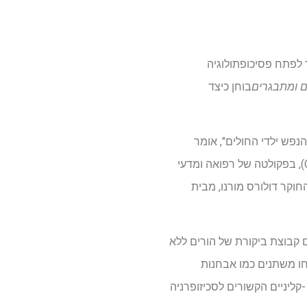
 לפתח פסיכופתולוגיה
ם ומתבגרים
בוחן כיצד
נפש ילדי החולים", אומר
יוזפינה קסטרו פורניאלס, רכז המחקר והחוקרת במרכז המחקר הביו -רפואי לרשתות הנפש (Cibersam), בפקולטה של ​​רפואה ומדעי
מחקר בוצע בשיתוף עם צוות החוקר דולורס מורנו, מבית
ם קבוצת ביקורת של הורים ללא
ופו. החוקרים ניתחו משתנים כמו אבחנות
-קליניים הקשורים לסכיזופרניה