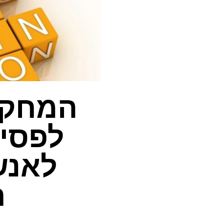
המחקר 
לפסיכ
לאנש
ה