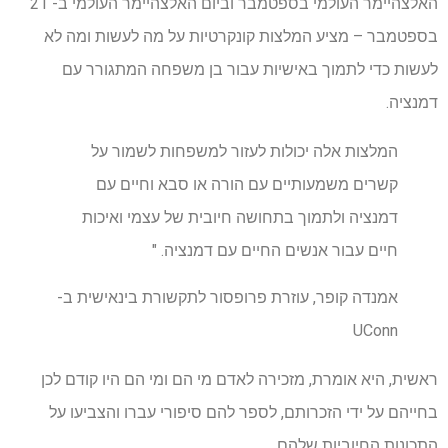
האלצהיימר העולמי בספטמבר וביום האלצהיימר העולמי ב- 21
בספטמבר – מציע המלצות קונקרטיות על מה לעשות ומה לא
לעשות כדי לתמוך באישיות עבור בן משפחה המתגורר עם
דמנציה.
המלצות אלה יכולות לעזור למשפחות לשמור על
קשרים משמעותיים עם הורה או סבא וחיים עם
דמנציה ולתמוך בתחושה חיובית של עצמי ואיכות
חיים עבור אנשים החיים עם דמנציה. "
אמנדה קופר, עוזרת פרופסור לתקשורת בינאישית ב-
UConn
ראשית, היא אומרת, מזכירה לאדם מי הם ומי הם היו קודם לכן
בחייהם על ידי הזכרותם, לספר להם סיפורי עברו והצביעו על
התכונות החיוביות שלהם.