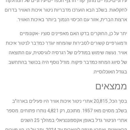
עירוניים-כפריים מתוך קודי הרצף הכפריים-עירוניים של המחלקה
לחקלאות. בשלב הבא הוערכו מדבריות ניטור איכות האוויר בדרום
ארצות הברית, אזור עם הכיסוי הנמוך ביותר באיכות האוויר.
יתר על כן, החוקרים בדקו האם מאפיינים סוציו -אקונומיים
ודמוגרפיים קשורים לסבירות שהמחוז יוגדר כמדבר לניטור איכות
אוויר. נעשה שימוש במודלים של רגרסיה לוגיסטית, עם התוצאה
של סיווג המחוז כמדבר פיקוח. מודל נוסף היה בכושר בהתחשב
בגודל האוכלוסייה.
ממצאים
בסך הכל, 20,815 אתרי ניטור איכות אוויר היו פעילים בארה"ב
בשלב מסוים מאז 1957. מתוכם, רק 4,821 נותרו פתוחים. מספר
אתרי הניטור גדל באופן אקספוננציאלי במהלך 25 ​​השנים
הראשונות, ואחריו מגמה ליניארית עד 2024. יתר על כן, היו פערים