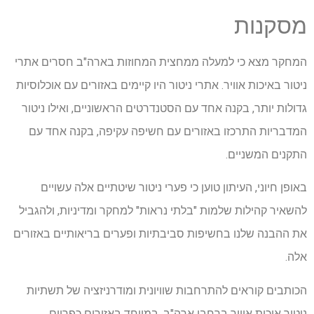
מסקנות
המחקר מצא כי למעלה ממחצית המחוזות בארה"ב חסרים אתרי
ניטור באיכות אוויר. אתרי ניטור היו קיימים באזורים עם אוכלוסיות
גדולות יותר, בקנה אחד עם הסטנדרטים הראשוניים, ואילו ניטור
המדבריות התרכזו באזורים עם חשיפה עקיפה, בקנה אחד עם
התקנים המשניים.
באופן חיוני, העיתון טוען כי פערי ניטור שיטתיים אלה עשויים
להשאיר קהילות שלמות "בלתי נראות" למחקר ומדיניות, ולהגביל
את ההבנה שלנו בחשיפות סביבתיות ופערים בריאותיים באזורים
אלה.
הכותבים קוראים להתרחבות שוויונית ומודרניזציה של תשתיות
ניטור איכות אוויר ברחבי ארה"ב, במיוחד באזורים כפריים