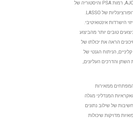
כדי להבטיח דיוק. גורמים פרוגנוסטיים מרכזיים – כולל גיל, מצב משפחתי, אתר SPM, שלב M, שלב AJCC, רמות PSA והיסטוריה של
ניתוחי סרטן הערמונית – נבחרו בשיטות סטטיסטיות קפדניות כמו רגרסיה לאסו ומודלים של סכנות פרופורציונליות של LASSO.
י הישרדות אינטואיטיבי.
0.84- בשתי הקבוצות, תוך ביצוע ביצועים טובים יותר מהביצוע
וד סיכונים הראה את יכולתו של
ר ביעילות יותר מאשר לביצוע AJCC. מעבר למודלים קליניים, הניתוח הגנטי של
השתן והדרכים העליונים,
ת המפתחים ממאירות
וח האקראיות המנדליני מגלה
שיבות של שילוב נתונים
איות מדויקות שיכולות