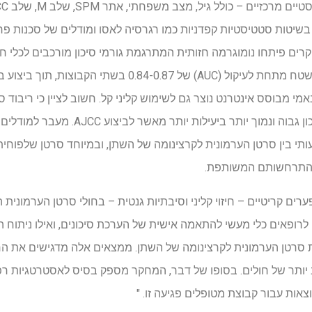
ם פיתחו נומוגרמה חזותית המתרגמת גורמי סיכון מורכבים לכלי חיזו
המודל הדגים כוח חיזוי חזק, עם שטח מתחת לעיקול (AUC) של 0.87
AJ. מחשבון דינאמי מבוסס אינטרנט נוצר גם לשימוש קליני קל. חשוב לציין כי ריב
הנומוגרמה להבחין בחולים בסיכון גבוה ונמוך יות
בין סרטן הערמונית לקרצינומה של השתן, ובמיוחד סרטן שלפוחית ​​
י התרחשותם המשותפת.
רים קריטיים – חיזוי קליני וסיבתיות גנטית – בחולי סרטן הערמוני
Nomogra מציעה לרופאים כלי מעשי להתאמה אישית של הערכת סיכונים, ואילו נית
ת סרטן הערמונית לקרצינומה של השתן. ממצאים אלה מדגישים את הח
וב יותר של חולים. בסופו של דבר, המחקר מספק בסיס לאסטרטגיות רפו
ות עבור קבוצת מטופלים פגיעה זו. "