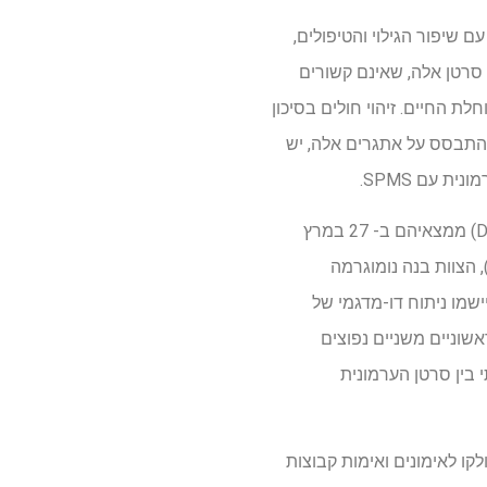
 שיפור הגילוי והטיפולים,
 סרטן אלה, שאינם קשורים
צרים את תוחלת החיים. זיהוי חולים בסיכון
בהתבסס על אתגרים אלה, יש
ת עם SPMS.
חוקרים מהאוניברסיטה הרפואית של גואנגג'ואו ומשתפי פעולה שפורסמו (DOI: 10.1002/URO2.70017) ממצאיהם ב- 27 במרץ
באמצעות נתונים מתוכנית המעקב, אפידמיולוגיה ותוצאות סיום (SEER) (SEER), הצוות בנה נומוגרמה
 ההישרדות לחולי סרטן הערמונית המאובחנים עם SPMS. עוד הם יישמו ניתוח דו-מדגמי של
מאירים ראשוניים משניים נפוצים
 בין סרטן הערמונית
ערמונית עם SPMs שזוהו במאגר ה- SEER. חולים אלה חולקו לאימונים ואימות קבוצות