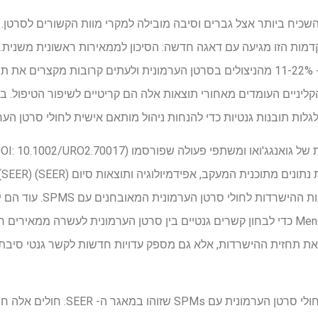
שכיח ביותר אצל גברים וסיבה מובילה למקרי מוות הקשורים לסרטן. עם
דמות הזו מגיעה עם דאגה חדשה: הסיכון לממאירות ראשונית משנית.
לגרורות או הישנות, מופיעים בכ- 11-22% מהניצולים בסרטן הערמונית ולעתים קרובות מק
הקליניים העומדים מאחורי תוצאות אלה הם קריטיים לשיפור הטיפול. 
לות תובנות גנטיות כדי להנחות ניהול מותאם אישית לחולי סרטן הערמוני
ו 
פרוגנוסטית כדי לחזות את תוצאות
Mendelian Randomization (TSMR) כדי לבחון קשרים גנטיים בין סרטן הערמונית לעשרה מ
פר את תחזית ההישרדות, אלא גם מספק עדויות חדשות לקשר גנטי סיבתי
הצוות ניתח רישומים של 6,363 חולי סרטן ה