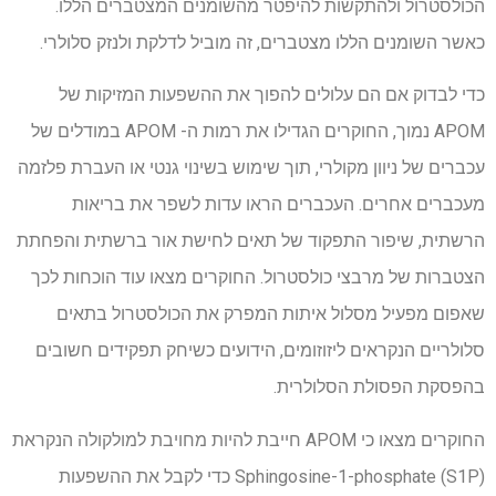
הכולסטרול ולהתקשות להיפטר מהשומנים המצטברים הללו.
כאשר השומנים הללו מצטברים, זה מוביל לדלקת ולנזק סלולרי.
כדי לבדוק אם הם עלולים להפוך את ההשפעות המזיקות של
APOM נמוך, החוקרים הגדילו את רמות ה- APOM במודלים של
עכברים של ניוון מקולרי, תוך שימוש בשינוי גנטי או העברת פלזמה
מעכברים אחרים. העכברים הראו עדות לשפר את בריאות
הרשתית, שיפור התפקוד של תאים לחישת אור ברשתית והפחתת
הצטברות של מרבצי כולסטרול. החוקרים מצאו עוד הוכחות לכך
שאפום מפעיל מסלול איתות המפרק את הכולסטרול בתאים
סלולריים הנקראים ליזוזומים, הידועים כשיחק תפקידים חשובים
בהפסקת הפסולת הסלולרית.
החוקרים מצאו כי APOM חייבת להיות מחויבת למולקולה הנקראת
Sphingosine-1-phosphate (S1P) כדי לקבל את ההשפעות