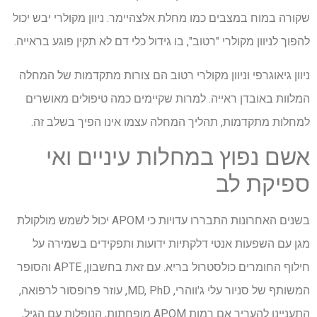
שקורה במוח במצבים כמו מחלת אלצהיימר. ניוון מקולרי יבש יכול
להפוך לניוון מקולרי "רטוב", בו גידול כלי דם לא תקין פוגע בראייה.
ניוון גיאוגרפי וניוון מקולרי רטוב הם צורות מתקדמות של המחלה
המלוות באובדן ראייה. למרות שקיימים כמה טיפולים מאושרים
למחלות מתקדמות, תהליך המחלה עצמו אינו הפיך בשלב זה.
אשם נפוץ במחלות עיניים ואי
ספיקת לב
בשנים האחרונות התבררו עדויות כי APOM יכול לשמש מולקולת
מגן עם השפעות אנטי דלקתיות ידועות ותפקידים בשמירה על
חילוף החומרים כולסטרול בריא. עם זאת בחשבון, APTE והסופר
המשותף של סניור עלי ג'ווהרי, MD, PhD, עוזר פרופסור לרפואה,
התעניינו להעריך אם רמות APOM מופחתות, הנופלות עם הגיל,