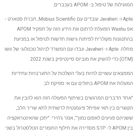
המועילות של טיפול ב- APOM בעכברים.
Apte ו- Javaheri עובדים עם Mobius Scientific, חברת סטארט -
אפ Washu הפועלת לרתום את הידע הזה על תפקיד APOM
בהתנוונות מקולרית לפיתוח גישות חדשות לטיפול או במניעת
מחלה. Apte ו- Javaheri עבדו עם המשרד לניהול טכנולוגי של וושו
(OTM) כדי להשיק את מוביוס סיינטיפיק בשנת 2022.
הממצאים עשויים להיות בעלי השלכות על התערבויות עתידיות
המעלות את APOM בחולים עם אי ספיקת לב.
"אחד הדברים המרגשים בשיתוף הפעולה הזה הוא להבין את
הקשרים בין תאי אפיתל פיגמנטית לרשתית לתא שריר הלב,
ששניהם פגיעים לאפום נמוך", אמר ג'הירי. "יתכן שהאינטראקציה
בין APOM ל- S1P מסדירה את חילוף החומרים הכולסטרול בשני