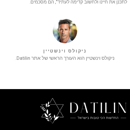
לתכנן את חיינו ולחשוב קדימה לעתיד", הם מסכמים.
ניקולס וינשטיין
ניקולס וינשטיין הוא העורך הראשי של אתר Datilin.