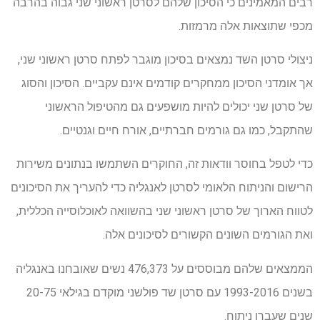
רבים המאמינים כי הסיכון שלהם לסרטן ראשוני שני גבוה בהרבה
מכפי שתוצאות אלה מרמזות.
ניצולי סרטן השד נמצאים בסיכון מוגבר לפתח סרטן ראשוני שני,
אך אומדני הסיכון ממחקרים קודמים אינם עקביים. הסיכון והסוג
של סרטן שני יכולים להיות מושפעים גם מהטיפול הראשוני
שהתקבל, כמו גם גורמים חברתיים, אורח חיים וגנטיים.
כדי לטפל בחוסר וודאות זה, החוקרים השתמשו בנתונים משירות
הרישום והניתוח הלאומי לסרטן לאנגליה כדי להעריך את הסיכונים
לטווח הארוך של סרטן ראשוני שני בהשוואה לאוכלוסייה הכללית,
ואת הגורמים השונים הקשורים לסיכונים אלה.
הממצאים שלהם מבוססים על 476,373 נשים שאובחנו באנגליה
בשנים 1993-2016 עם סרטן שד פולשני מוקדם בגילאי 20-75
שנים שעברו ניתוח.