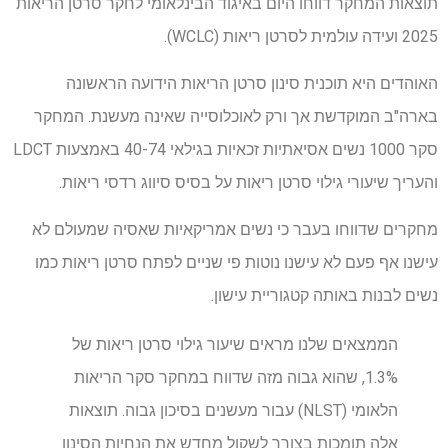
תוצאות המחקר דווחו היום באיגוד הבינלאומי לחקר סרטן הריאות
2025 ועידה עולמית לסרטן ריאות (WCLC).
האוהדים היא תוכנית סינון סרטן הריאות הידועה הראשונה
בארה"ב המוקדשת אך ורק לאוכלוסייה שאינה מעשנת. המחקר
סקר 1000 נשים אסיאתיות זכאיות בגילאי 40-74 באמצעות LDCT
והעריך שיעורי גילוי סרטן ריאות על בסיס סיווג רדסי ריאות.
מחקרים שדווחו בעבר כי נשים אמריקאיות שאסיה שמעולם לא
עישנו אף פעם לא עישנו נוטות פי שניים לפתח סרטן ריאות כמו
נשים לבנות באותה קטגוריית עישון.
הממצאים שלנו מראים שיעור גילוי סרטן ריאות של
1.3%, שהוא גבוה מזה שדווח במחקר סקר הריאות
הלאומי (NLST) עבור מעשנים בסיכון גבוה. תוצאות
אלה תומכות בצורך לשקול מחדש את הנחיות הסינון