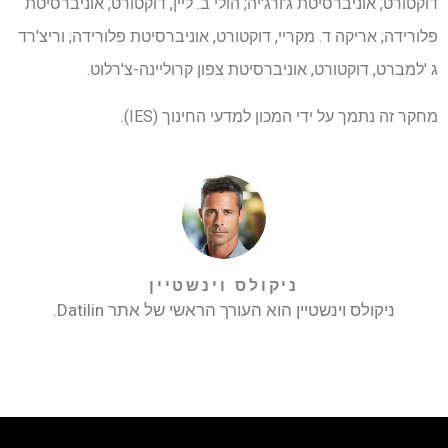
דוקטורט, אוניברסיטת ג'ורג'יה; הולי ב. ליין, דוקטורט, אוניברסיטת
פלורידה; אריקה ד. מקריי, דוקטורט, אוניברסיטת פלורידה; וריצ'רד
ג 'למברט, דוקטורט, אוניברסיטת צפון קרוליינה-צ'רלוט.
מחקר זה נתמך על ידי המכון למדעי החינוך (IES).
ניקולס וינשטיין
ניקולס וינשטיין הוא העורך הראשי של אתר Datilin.