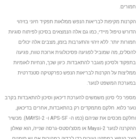
חמורים.
הקרנות מקיפות לבריאות הנפש ממלאות תפקיד חיוני בזיהוי
הדורש טיפול מיידי, כמו גם אלה הנמצאים בסיכון לפיתוח סוגיות
חמורות יותר. ללא זיהוי והתערבות בזמן, מצבים אלה יכולים
להסלים, מה שמוביל לפגיעה פסיכולוגית ארוכת טווח, פגיעה
בתפקוד ולסיכון מוגבר להתאבדות. כיוון שכך, הנחיות לאומיות
ממליצות על הקרנות לבריאות הנפש כפרקטיקה סטנדרטית
במערכת המשפט לנוער.
מספר כלי סינון משמשים להערכת דיכאון וסיכון להתאבדות בקרב
נוער כלוא. חלקם מתמקדים רק בהתאבדות, אחרים בדיכאון,
וחלקם מכסים את שניהם (כמו ה- APS-SF ו- MAYSI-2). מכשיר
ההקרנה לנוער Maysi-2 או מסצ'וסטס-גרסה שנייה, הוא שאלון
קצר הנפוץ במתקני נעורים כדי לבדוק במהירות אם יש סימנים