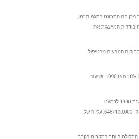
מכן הם התבוננו במגמות זמן,
פוריות של מדינות בודדות המייצגות את
ו מקרים של פגיעה בחולים הנובעים מהטיפול
שיעור ההיארעות הכולל היה 232.5 לכל 100,000 מהאוכלוסייה העולמית בשנת 2019, המייצג עלייה של 10% מאז 1990. ושיעור
מבחינה אזורית, שיעור ההיארעות הכולל של כל קבוצות הגיל באזור SDI גבוה עלה מ 515/100,000 בשנת 1990 לכמעט
823/100,000 בשנת 2019, המהווה עלייה של 60%. ושיעור השכיחות הסטנדרטי של הגיל עלה מ- 502 ל- 648/100,000, עלייה של
, כאשר הירידה התלולה ביותר במקרים בקרב