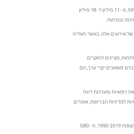
שיעור הפגיעות של המטופלים הקשורים להליכים רפואיים, טיפול ומגע עם מערכות הבריאות עלה ב -59%, מ -11 מיליון ל -18 מיליון
שאו את האירועים של אירועים אלה, כאשר העלייה
באשפוז נחשבות למניעה, העולות ל 83% במדינות מתפתחות, מציינים לחוקרים.
בזים משאבים יקרי ערך, הם
ת רפואיות ומערכות דיווח
ות למדיניות הבריאות, אומרים
במטרה לטפל בכך, הם שאבו נתונים מהמחקר העולמי של מחלות מחלות (GBD) עבור 204 מדינות לתקופות 1990-2019. ה- GBD