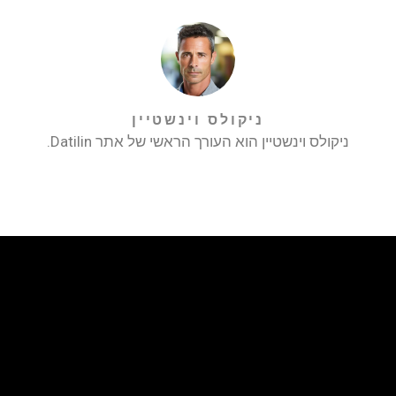
ניקולס וינשטיין
ניקולס וינשטיין הוא העורך הראשי של אתר Datilin.