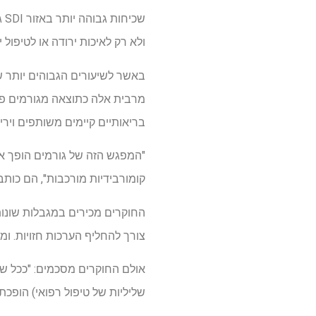
שכ
ולא רק לאיכות ירודה או לטיפול 
באשר לשיעורים הגבוהים יותר ש
מרבית אלה כתוצאה מגורמים פיז
בריאותיים קיימים משותפים ויריד
"המפגש הזה של גורמים הופך את
קומורבידיות מורכבות", הם כותב
צורך להחליף הערכות חזויות. ומחקר ה- GBD העריך רק את המספר הכולל של נזקי מטופלים ללא ניתוח של
אולם החוקרים מסכמים: "ככל שג
שליליות של טיפול רפואי) הופכת