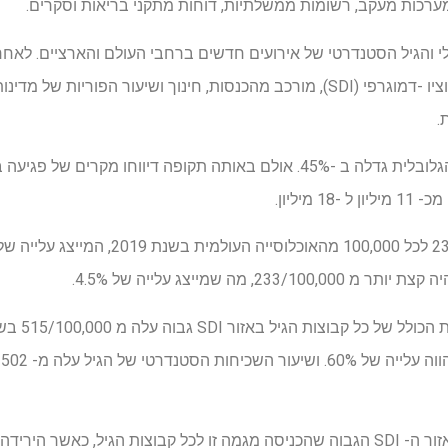
 מערכות מעקב, רשומות ממשלתיות, דוחות מתקני בריאות וסקרים.
והגיל הסטנדרטי של אירועים חדשים ברחבי העולם והארציים. לאחר 
מרובדות לפי גיל ומין והמדד הסוציו -דמוגרפי (SDI), מורכב מהכנסות, חינוך ושיעור ה
.
בין 1990 ל -2019, האוכלוסייה הגלובלית גדלה ב -45%. אולם באותה תקופה דיווח
, מה שמייצג עלייה של 4.5%.
צרפת הייתה המדינה היחידה באזור ה- SDI הגבוה שהכניסה מגמה זו לכל קבוצות הגיל