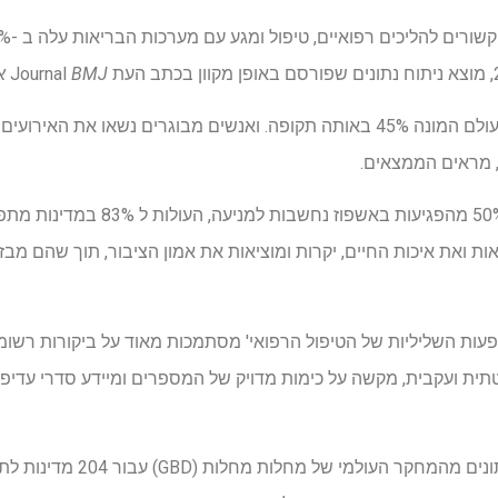
BMJ איכות ובטיחות.
הם עלו על הגידול באוכלוסיית העולם המונה 45% באותה תקופה. ואנשים מבוגרים נ
במדינות מפותחות, למעלה מ- 50% מהפגיעות 
ת ואת איכות החיים, יקרות ומוציאות את אמון הציבור, תוך שהם מבז
עות השליליות של הטיפול הרפואי' מסתמכות מאוד על ביקורות רשומו
טתית ועקבית, מקשה על כימות מדויק של המספרים ומיידע סדרי עדיפוי