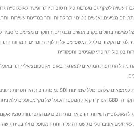
יחות גבוהה יותר באזור SDI גבוה עשויה לשקף גם מערכות פיקוח טובות יותר וגישה לאוכלוסי
יתר, הם מציעים. ואנשים נוטים יותר לחיות יותר במדינות עשירות יותר.
ל פגיעות בחולים בקרב אנשים מבוגרים, החוקרים מציעים כי סביר לה
יולוגיים הקשורים לגיל המשפיעים על חילוף החומרים והמרווח התרו
ות בטיפול תרופתי קוגניטיבי ותפקודית.
 ניהול התרופות המתאים למאתגר באופן אקספוננציאלי יותר באוכל
ים.
החוקרים מכירים במגבלות שונות לממצאים שלהם, כולל שמדינות DI
 סוגים או חומרת האירוע.
יל האוכלוסייה ושירותי הרפואה מתרחבים עם התפתחות סוציו-אקונו
 לאירועים אוניברסליים לשמירה על רווחת המטופלים ולהבטיח גישה שוו