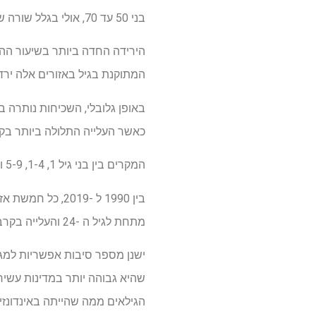
בני 50 עד 70, אולי בגלל שורה של מדיניות ובטיחות מטופלים ומדדים המיושמים בפריסה ארצית, מציעים לחוקרים.
המתוקנת בגיל באזורים אלה ירד בסביבות 10% מ- 147
כאשר העלייה התלולה ביותר בקרב בני 65-69, בסביבו
המקרים בין בני גיל 1, 1-4, 5-9 ו- 10-24 נפלו. אולם בשנת 2019 המקרים בקרב בני 0-4 היו עדיין מעל 17.5% מכל המקרים.
מתחת לגיל ה -24 והעלייה בקרב מעל שנות ה -50.
הגילאים ממה שהייתה באינדונזיה