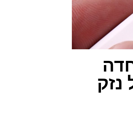
חדה
 נזק