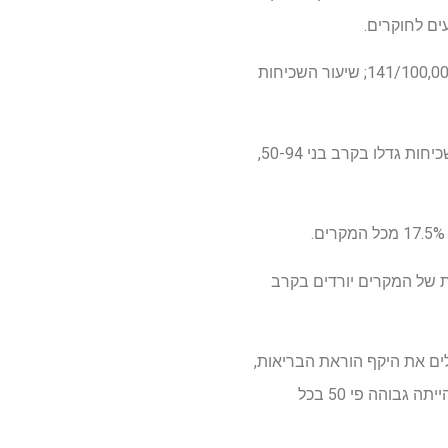
הירידה החדה ביותר בשיעור ההיארעות הכולל נצפתה באזורי SDI נמוכים, ונפלה ב -14% מ- 155 ל- 141/100,000; שיעור השכיחות
באופן גלובלי, השכיחות נותרה ברובה ללא שינוי בין להקות גיל עד סוגר הגילאים 45-49. אולם שיעורי שכיחות גדלו בקרב בני 50-94,
ר הפרופורציות של המקרים יורדים בקרב
יעים לחוקרים. אלה כוללים את היקף הוראת הבריאות,
שהיא גבוהה יותר במדינות עשירות ומפותחות יותר. לדוגמה, שכיחות הפגיעה בחולה בארצות הברית הייתה גבוהה פי 50 בכל