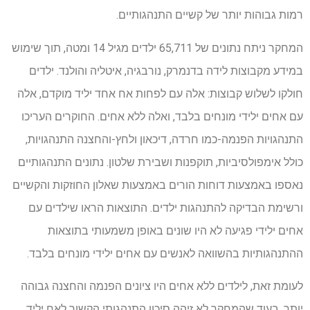
רמות גבוהות יותר של קשיים התנהגותיים.
המחקר ניתח נתונים של 65,711 ילדים מגיל 14 ומטה, תוך שימוש
במידע מקבוצות לידה בדנמרק, נורבגיה, איטליה והולנד. ילדים
חולקו לשלוש קבוצות: אלה עם לפחות אח אחד יליד מוקדם, אלה
עם אחים ילידי מונחים בלבד, ואלה ללא אחים. החוקרים העריכו
התנהגויות הפנמה-כמו חרדה, דיכאון ולחץ-והחצנה התנהגויות,
כולל אימפולסיביות, תוקפנות ושבירת שלטון. נתונים התנהגותיים
נאספו באמצעות דוחות הורים באמצעות שאלון החוזקות והקשיים
ורשימת הבדיקה להתנהגות ילדים. התוצאות הראו שילדים עם
אחים ילידי פגיעה לא היו שונים באופן משמעותי בתוצאות
ההתנהגותיות בהשוואה לאנשים עם אחים ילידי מונחים בלבד.
לעומת זאת, לילדים ללא אחים היו ציונים הפנמה והחצנה גבוהה
יותר. בעוד שהמחקר לא זיהה סיכון התנהגותי הקשור לאח יליד