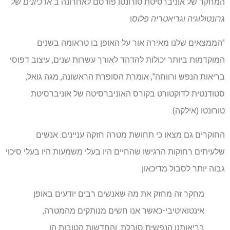
המחקר של אוניברסיטת טורונטו פורסם לאחרונה ב
ארכיונים של
גרונטולוגיה וגריאטריה פלוס
ו
"הממצאים שלנו מאירה אור על האופן בו טראומה בשנים
המוקדמות ביותר יכולות להדהד לאורך עשרות שנים, עיצוב דפוסי
בריאות הנפש ורווחה", אומרת הסופרת הראשונה, מגה גואל,
סטודנטית לדוקטורט בקורס האוניברסיטה של אוניברסיטת
טורונטו (אילקה).
החוקרים גם מצאו כי תחושת מטרה חזקה עניינים: אנשים
שלעיתים רחוקות הרגישו שהחיים היו בעלי משמעות היו בעלי סיכוי
גבוה יותר לסבול מדיכאון.
מחקר זה מחזק את מה שאנשים רבים יודעים באופן
אינטואיטיבי-כאשר אנו חשים מנותקים מהמטרה,
בריאותנו הנפשית סובלת. והחדשות הטובות הן