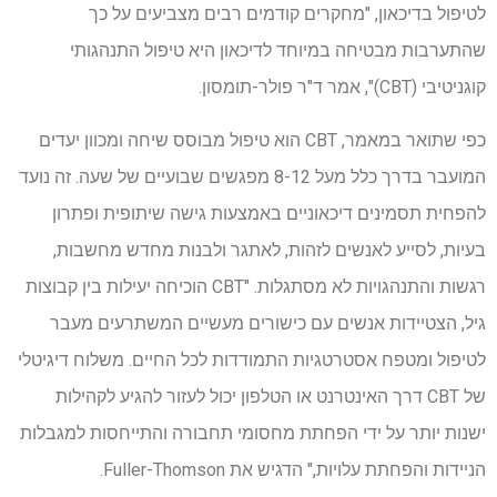
לטיפול בדיכאון, "מחקרים קודמים רבים מצביעים על כך
שהתערבות מבטיחה במיוחד לדיכאון היא טיפול התנהגותי
קוגניטיבי (CBT)", אמר ד"ר פולר-תומסון.
כפי שתואר במאמר, CBT הוא טיפול מבוסס שיחה ומכוון יעדים
המועבר בדרך כלל מעל 8-12 מפגשים שבועיים של שעה. זה נועד
להפחית תסמינים דיכאוניים באמצעות גישה שיתופית ופתרון
בעיות, לסייע לאנשים לזהות, לאתגר ולבנות מחדש מחשבות,
רגשות והתנהגויות לא מסתגלות. "CBT הוכיחה יעילות בין קבוצות
גיל, הצטיידות אנשים עם כישורים מעשיים המשתרעים מעבר
לטיפול ומטפח אסטרטגיות התמודדות לכל החיים. משלוח דיגיטלי
של CBT דרך האינטרנט או הטלפון יכול לעזור להגיע לקהילות
ישנות יותר על ידי הפחתת מחסומי תחבורה והתייחסות למגבלות
הניידות והפחתת עלויות," הדגיש את Fuller-Thomson.