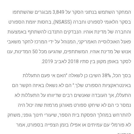
המחקר השתמש בנתוני הסקר על 3,849 מבוגרים שהשתתפו
בסקר הלאומי לספורט וחברה (NSASS), בחסות יוזמת הספורט
והחברה של מדינת אוהיו. הנבדקים התנדבו להשתתף באמצעות
פאנל האוכלוסייה האמריקני, המנוהל על ידי המרכז לחקר משאבי
אנוש של מדינת אוהיו. המשתתפים, שהגיעו מכל 50 המדינות, ענו
לסקר באופן מקוון בין סתיו 2018 לאביב 2019.
בסך הכל, 38% השיבו כן לשאלה "האם אי פעם התעללת
באינטראקציות הספורט שלך." הם לא נשאלו באיזה הקשר הם
התעללו, אך העובדה שאנשים רבים שדיווחו על התעללות לא
נמסר כי הם לא שיחקו ספורט מאורגן מרמזת שזה יכול היה
להתרחש במהלך הפסקת בית הספר, שיעורי חינוך גופני, משחק
לא פורמלי עם עמיתים או אפילו בזמן הצפייה בספורט, אמר