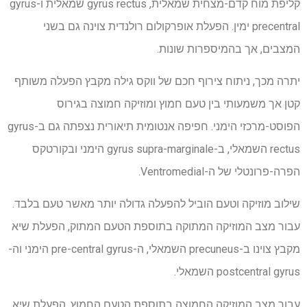
קליפת מוח קדם-מצחית שמאלית, gyrus rectus שמאלית ו-gyrus
precentral ימין. הפעלת אופרקולום רולנדית צוינה גם בשני
המצבים, אך בהמיספרות שונות.
יתרה מכך, ניתוח צירוף חכם של ווקס גילה מקבץ הפעלה משותף
קטן אך משמעותי בין טעם חמוץ ומוזיקה חמוצה בגירוס
הפוסט-מרכזי הימני. חפיפה אנטומית תיאורית נצפתה גם ב-gyrus
rectus השמאלי, ב-gyrus supra-marginale הימני ובקורטקס
הפרה-פרונטלי של ה-Ventromedial.
שילוב מוזיקה וטעם הוביל להפעלה גדולה יותר מאשר טעם בלבד.
עבור מצב המוזיקה המתוקה בתוספת הטעם המתוק, הפעלת שיא
מקבץ צוינו ב-precuneus השמאלי, ה-pre-central gyrus הימני וה-
postcentral gyrus השמאלי.
עבור מצב המוזיקה החמוצה בתוספת הטעם החמוץ, הפעלת שיא