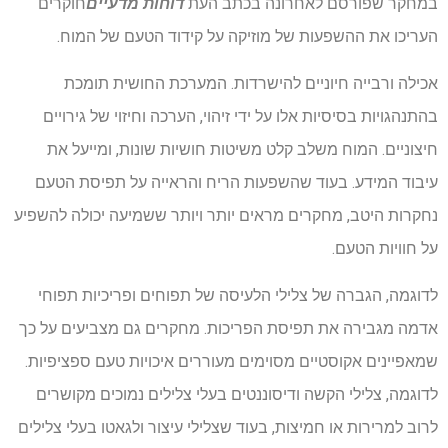
במחקר שפורסם לאחרונה בכתב העת
דוחות מדעיים
חוקרים
העריכו את ההשפעות של מוזיקה על קידוד הטעם של המוח.
אכילה ורבייה חיוניים להישרדות. המערכת החושית תומכת
בהתנהגויות בסיסיות אלו על ידי זיהוי, הערכה וחיזוי של גירויים
חיצוניים. המוח משלב קלט משיטות חושיות שונות, ומייעל את
עיבוד המידע. בעוד שהשפעות הריח והראייה על תפיסת הטעם
נחקרות היטב, מחקרים מראים יותר ויותר ששמיעה יכולה להשפיע
על חוויות הטעם.
לדוגמה, הגברה של צלילי הלעיסה של תפוחים ופריכיות תפוחי
אדמה מגבירה את תפיסת הפריכות. מחקרים גם מצביעים על כך
שמאפיינים אקוסטיים מסוימים מעוררים איכויות טעם ספציפיות.
לדוגמה, צלילי הקשה ודיסוננטים בעלי צלילים נמוכים מקושרים
לרוב למרירות או חמיצות, בעוד שצלילי עיצור ולגאטו בעלי צלילים