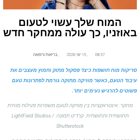
המוח שלך עשוי לטעום
באוזניו, כך עולה ממחקר חדש
08:57
,
15 יוני 2026
,
בריאות ורפואה
סריקות מוח חושפות כיצד פסקול מתוק וחמוץ מעצבים את
עיבוד הטעם, כאשר מוזיקה מתוקה גורמת לפתרונות טעם
פשוטים להרגיש נעימים יותר.
מחקר: אינטראקציות בין מוזיקה לטעם משפרות פעילות מוחית
תחושתית ותחושתית. קרדיט תמונה: LightField Studios /
Shutterstock