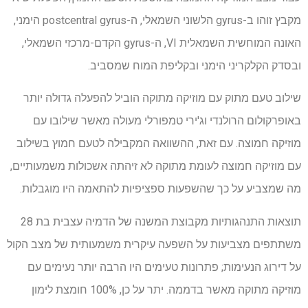
מקבץ זוהו ב-gyrus הלשוני השמאלי, ה-postcentral gyrus הימני,
האונה המוחשית השמאלית VI, ה-gyrus הקדם-מרכזי השמאלי,
ובסדק הקלקריני הימני ובקליפת המוח שמסביב.
שילוב טעם מתוק עם מוזיקה מתוקה הוביל להפעלה גדולה יותר
באופרקולום הרולנדי וג'ירי טמפורלי מעולה מאשר שילובו עם
מוזיקה חמוצה. עם זאת, ההשוואה המקבילה לטעם חמוץ בשילוב
עם מוזיקה חמוצה לעומת מתוקה לא זיהתה אשכולות משמעותיים,
מה שמצביע על כך שהשפעות ספציפיות להתאמה היו מוגבלות.
תוצאות התנהגותיות מקבוצת המשנה של הדמיה עצבית בת 28
משתתפים מצביעות על השפעה עיקרית משמעותית של מצב הקול
על דירוג הנעימות; פתרונות טעימים היו הרבה יותר נעימים עם
מוזיקה מתוקה מאשר בדממה. יתר על כן, 100% חומצת לימון