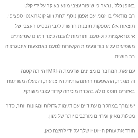
באופן כללי, נראה כי שיפור עצבי מונע בעיקר על ידי קלט
רב-מודאלי בו-זמני, עם אפנון נוסף תחת זיווג קונגרואנטי ספציפי.
תוצאות אלו מספקות תובנות חדשות לגבי הבסיס העצבי של
אינטראקציות קול-טעם, ותורמות להבנה כיצד רמזים שמיעתיים
משפיעים על עיבוד ונעימות הקשורות לטעם באמצעות אינטגרציה
רב חושית.
עם זאת, המחברים מציינים שדגימת ה-fMRI הייתה קטנה
והומוגנית, ההשפעות ההתנהגותיות היו צנועות, והפעלה משותפת
באזורים חופפים לא בהכרח מוכיחה קידוד עצבי משותף.
יש צורך במחקרים עתידיים עם דגימות גדולות ומגוונות יותר, סדר
מטלות מאוזן וגירויים מורכבים יותר של מזון.
הורד את עותק ה-PDF שלך על ידי לחיצה כאן.