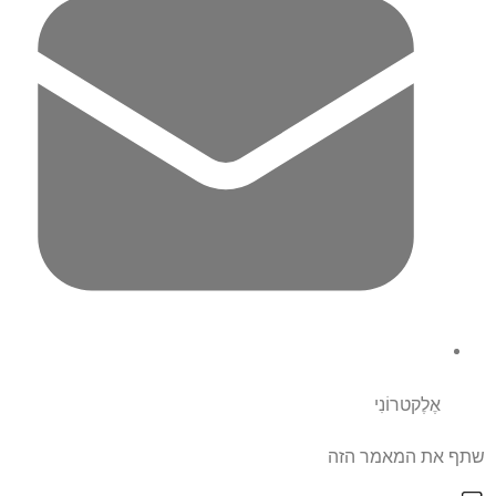
אֶלֶקטרוֹנִי
שתף את המאמר הזה